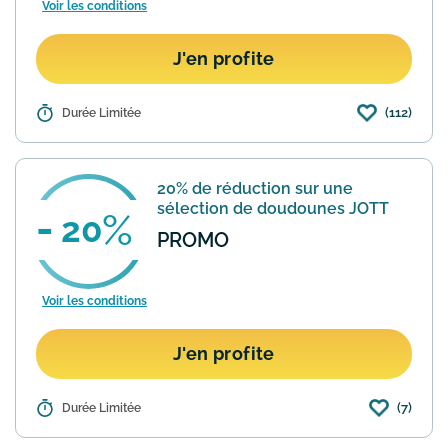
Voir les conditions
J'en profite
(112)
Détails :
Durée Limitée
Si vous êtes fan de La Redoute, le site
propose une section Outlet avec des
réductions très intéressantes allant
jusqu'à - 75% sur plusieurs milliers
20% de réduction sur une
d'articles. Il ex...
En savoir plus
sélection de doudounes JOTT
20
PROMO
Voir les conditions
J'en profite
(7)
Détails :
Durée Limitée
Vous cherchez une doudoune Just Over
The Top à petit prix ? La Redoute