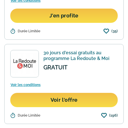
Voir les conditions
J'en profite
(35)
Détails :
Durée Limitée
La Redoute propose un programme
fidélité idéal pour faire des économies
sur les frais de ports. La livraison est
gratuite et sans minimum d'achats pour
30 jours d'essai gratuits au
15€/an avec 60 jou...
En savoir plus
programme La Redoute & Moi
GRATUIT
Voir les conditions
Voir l'offre
(196)
Détails :
Durée Limitée
Vous pouvez essayer gratuitement
l’Abonnement La Redoute & Moi
pendant une durée de 30 jours suivant