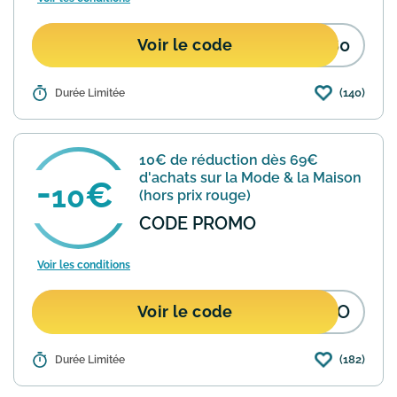
A60
Voir le code
(140)
Détails :
Durée Limitée
Offre La Redoute sur sa collection
AMPM : 50€ offerts par tranche de
250€ facturés valable avec ce code de
réduction du 25 mars au 31 décembre
10€ de réduction dès 69€
2026.
En savoir plus
d'achats sur la Mode & la Maison
10
(hors prix rouge)
CODE PROMO
Voir les conditions
OMO
Voir le code
(182)
Détails :
Durée Limitée
10 euros offerts dès 69 euros d'achats
sur le site de La Redoute. Conditions :