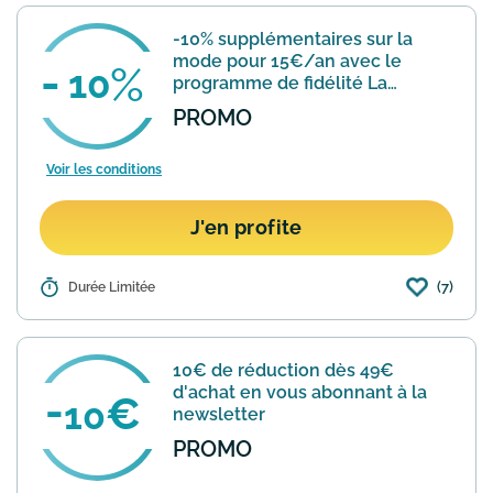
propose quelques modèles avec des
remises allant de -20 à -40%. Attention
-10% supplémentaires sur la
les stocks sont très limi...
En savoir plus
mode pour 15€/an avec le
10
programme de fidélité La
Redoute & MOI
PROMO
Voir les conditions
J'en profite
(7)
Détails :
Durée Limitée
Avec La Redoute & Moi, je bénéficie de
-10% de réduction supplémentaires sur
tous les articles Prêt-à-porter vendus
et expédiés par La Redoute, y compris
10€ de réduction dès 49€
sur les prix rou...
En savoir plus
d'achat en vous abonnant à la
10
newsletter
PROMO