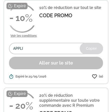
promo 87A44 lors de votre commande
10% de réduction sur tout le site
pour bénéficier de ce...
En savoir plus
CODE PROMO
10
Voir les conditions
Copier
Aller sur le site
(0)
Détails :
Expiré le 25/05/2026
La Redoute propose une offre de 10%
de réduction sur votre commande.
Utilisez le code promo "APPLI" lors du
paiement pour en bénéficier. Vérifiez les
20% de réduction
conditions éventuell...
En savoir plus
supplémentaire sur toute votre
20
commande avec R Premium