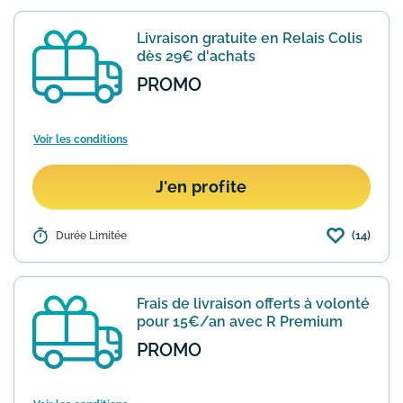
paie plus jamais les frais de livraison,
même sur les articles volumineux !
Livraison gratuite en Relais Colis
Offre valable sans aucun m...
En savoir
dès 29€ d'achats
plus
PROMO
Voir les conditions
J'en profite
(14)
Détails :
Durée Limitée
La Redoute le site de vêtements,
meubles, déco, électroménager et high-
tech à petits prix vous offre la livraison
en Relais Colis dès 29€ d'achat. La
Frais de livraison offerts à volonté
livraison prendra ...
En savoir plus
pour 15€/an avec R Premium
PROMO