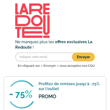
sur la Mode & la Maison hors prix
rouges, Beauté et Bien-être,
Electroménager, trampoline...
En savoir
plus
Ne manquez plus les
offres exclusives La
Redoute
!
Envoyer
En cliquant sur « Envoyer » vous acceptez nos
CGU
Profitez de remises jusqu'à -75%
sur l'outlet
75
PROMO