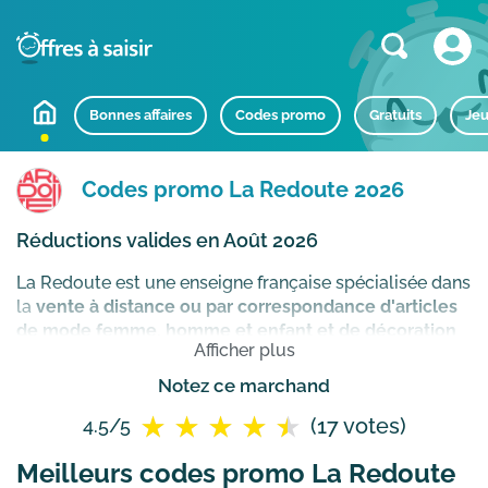
Bonnes affaires
Codes promo
Gratuits
Jeu
Codes promo La Redoute 2026
Réductions valides en Août 2026
La Redoute est une enseigne française spécialisée dans
la
vente à distance ou par correspondance d'articles
de mode femme, homme et enfant et de décoration
Afficher plus
et d'aménagement de la maison
. Racheté en 2018 par
le groupe
Galeries Lafayette
, le site marchand
Notez ce marchand
laredoute.fr justifie d’une présence imposante dans le
(17 votes)
4.5/5
monde grâce à ses 10 millions de clients actifs répartis
dans plus de 26 pays.
Comment utiliser un code offre
Meilleurs codes promo La Redoute
spéciale La Redoute ?