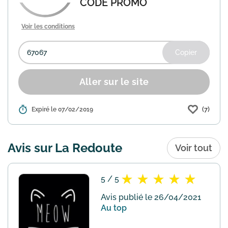
CODE PROMO
Voir les conditions
Copier
Aller sur le site
(7)
Détails :
Expiré le 07/02/2019
En souscrivant à la carte R Premium
(conditions disponibles ici
: https://www.laredoute.fr/rpremium)
profitez 1 fois par an de ...
En savoir plus
Avis sur La Redoute
Voir tout
5 / 5
Avis publié le 26/04/2021
Au top