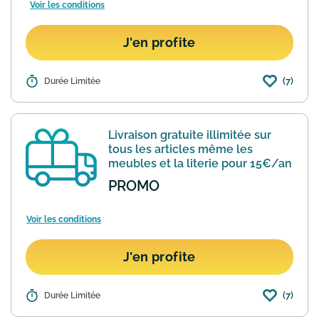
Voir les conditions
J'en profite
(7)
Détails :
Durée Limitée
La Redoute récompense les abonnés à
sa newsletter. Pour profiter de 10€ de
réduction sur votre prochaine
commande il suffit de vous inscrire à la
Livraison gratuite illimitée sur
newsletter. Vous recevre...
En savoir plus
tous les articles même les
meubles et la literie pour 15€/an
PROMO
Voir les conditions
J'en profite
(7)
Détails :
Durée Limitée
En souscrivant pour 15€ par an au
programme La Redoute & Moi, je ne