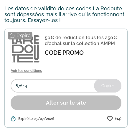
Les dates de validité de ces codes La Redoute
sont dépassées mais il arrive qu’ils fonctionnent
toujours. Essayez-les !
50€ de réduction tous les 250€
d'achat sur la collection AMPM
CODE PROMO
Voir les conditions
Copier
Aller sur le site
(14)
Détails :
Expiré le 05/07/2026
La Redoute propose une remise de 50€
pour chaque tranche de 250€ d'achat
sur la collection AMPM. Utilisez le code