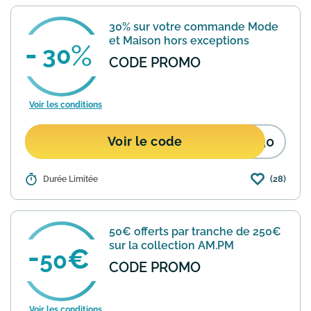
30% sur votre commande Mode
et Maison hors exceptions
30
CODE PROMO
Voir les conditions
O30
Voir le code
(28)
Détails :
Durée Limitée
30% sur votre commande Mode et
Maison (hors AMPM, Prix Rouges,
Marketplace, La Brand Boutique, Outlet,
Electroménager, Puériculture,
50€ offerts par tranche de 250€
Beauté/Bien-être, Jeux/Jouets). Sur l...
sur la collection AM.PM
En savoir plus
50
CODE PROMO
Voir les conditions