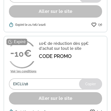
Aller sur le site
(7)
Détails :
Expiré le 21/06/2026
La boutique en ligne 3 Suisses propose
une promotion de 20% sur une
sélection d'articles de la marque
Becquet. Utilisez le code BECQUET-20
10€ de réduction dès 59€
lors de votre commande pour bén...
En
d'achat sur tout le site
savoir plus
10
CODE PROMO
Voir les conditions
Copier
Aller sur le site