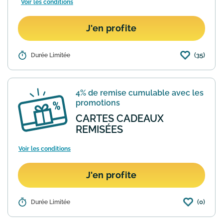
Voir les conditions
J'en profite
(35)
Détails :
Durée Limitée
Le site 3Suisse lance son programme
de parrainage, qui pourra vous
rapporter des sous si vous invitez des
amis ou de la famille à commander sur
4% de remise cumulable avec les
le site. Ils recevront 10€...
En savoir plus
promotions
CARTES CADEAUX
REMISÉES
Voir les conditions
J'en profite
(0)
Détails :
Durée Limitée
Astuce : profitez de 4% de remise sur
l'achat de cartes cadeaux 3 Suisses