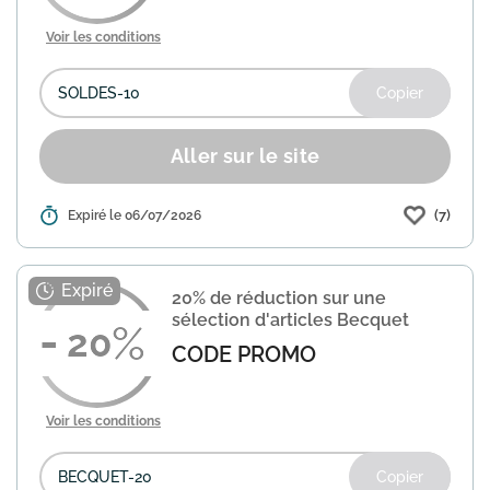
Voir les conditions
Copier
Aller sur le site
(7)
Détails :
Expiré le 06/07/2026
3 Suisses propose une réduction de 10%
sur sa mode en solde. Utilisez le code
SOLDES-10 au moment de valider votre
commande pour en bénéficier. Offre non
20% de réduction sur une
valable sur le l...
En savoir plus
sélection d'articles Becquet
20
CODE PROMO
Voir les conditions
Copier