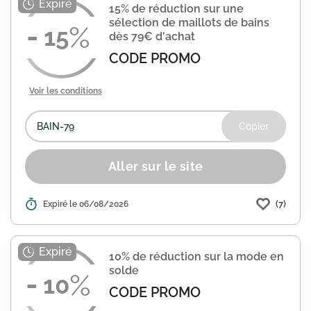
15% de réduction sur une
sélection de maillots de bains
15
dès 79€ d'achat
CODE PROMO
Voir les conditions
Copier
Aller sur le site
(7)
Détails :
Expiré le 06/08/2026
3 Suisses propose une offre saisonnière
sur sa collection balnéaire. Avec le
code BAIN-79, bénéficiez de 15% de
réduction immédiate sur une sélection
10% de réduction sur la mode en
de maillots de bains...
En savoir plus
solde
10
CODE PROMO