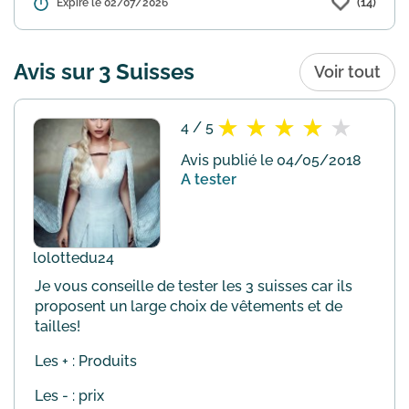
(14)
Détails :
Expiré le 02/07/2026
Profitez de 10€ de réduction immédiate
sur votre commande 3 Suisses dès 59€
d'achat, valable sur tout le site (hors
articles déjà en promotion). Utilisez le
Avis sur 3 Suisses
Voir tout
code EXCLU18 ...
En savoir plus
4 / 5
Avis publié le 04/05/2018
A tester
lolottedu24
Je vous conseille de tester les 3 suisses car ils
proposent un large choix de vêtements et de
tailles!
Les + : Produits
Les - : prix