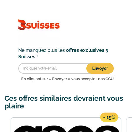
!Pourquoi craquer ?La raison est simple
: ces chèques cadeaux sont cumulables
avec les remises f...
En savoir plus
Ne manquez plus les
offres exclusives 3
Suisses
!
Envoyer
En cliquant sur « Envoyer » vous acceptez nos
CGU
Ces offres similaires devraient vous
plaire
- 15%