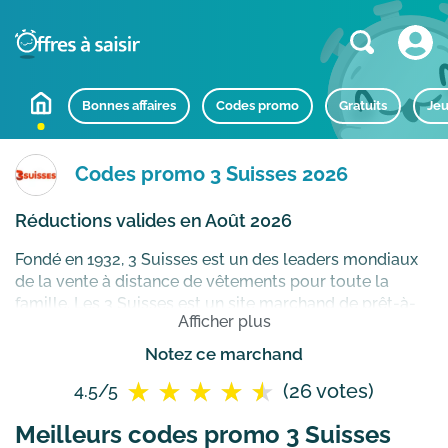
Bonnes affaires
Codes promo
Gratuits
Jeu
Codes promo 3 Suisses 2026
Réductions valides en Août 2026
Fondé en 1932, 3 Suisses est un des leaders mondiaux
de la vente à distance de vêtements pour toute la
famille. Les 3 Suisses est un site marchand de prêt-à-
Afficher plus
porter, initialement catalogue de vente par
correspondance en France et en Belgique. Devenu
Notez ce marchand
célèbre par la diffusion de l’un des premiers catalogues
(26 votes)
4.5/5
textile en France, 3 Suisses fait parti du groupe 3SI
(Becquet, Blancheporte, Bruneau, etc) et se concentre
Meilleurs codes promo 3 Suisses
aujourd’hui sur son activité en ligne via le site