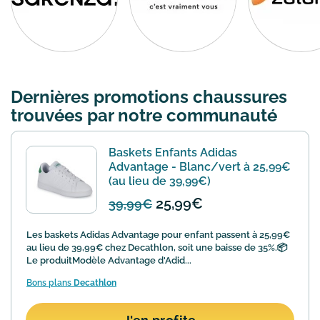
effet, payez des chaussures pas cher de vos marques
coups de coeur
(Sarenza, La Halle, Zalando, Spartoo,
Eram, Gémo et tant d'autres !)
pas chères
grâce aux
nombreuses promotions présentes sur notre site.
Amazing !
Dernières promotions chaussures
trouvées par notre communauté
Baskets Enfants Adidas
Advantage - Blanc/vert à 25,99€
(au lieu de 39,99€)
25,99€
39,99€
Les baskets Adidas Advantage pour enfant passent à 25,99€
au lieu de 39,99€ chez Decathlon, soit une baisse de 35%.📦
Le produitModèle Advantage d'Adid...
Bons plans
Decathlon