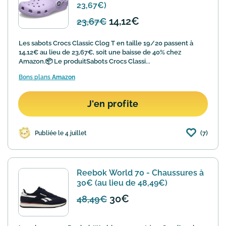
23,67€)
14,12€
23,67€
Les sabots Crocs Classic Clog T en taille 19/20 passent à
14,12€ au lieu de 23,67€, soit une baisse de 40% chez
Amazon.📦 Le produitSabots Crocs Classi...
Bons plans
Amazon
J'en profite
(7)
Publiée le 4 juillet
Reebok World 70 - Chaussures à
30€ (au lieu de 48,49€)
30€
48,49€