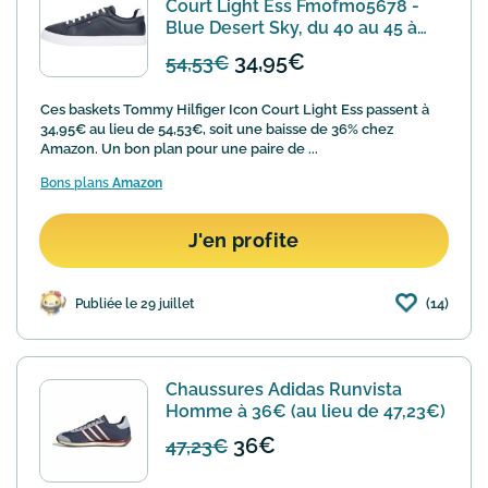
Court Light Ess Fm0fm05678 -
Blue Desert Sky, du 40 au 45 à
34,95€
34,95€
54,53€
Ces baskets Tommy Hilfiger Icon Court Light Ess passent à
34,95€ au lieu de 54,53€, soit une baisse de 36% chez
Amazon. Un bon plan pour une paire de ...
Bons plans
Amazon
J'en profite
(14)
Publiée le 29 juillet
Chaussures Adidas Runvista
Homme à 36€ (au lieu de 47,23€)
36€
47,23€