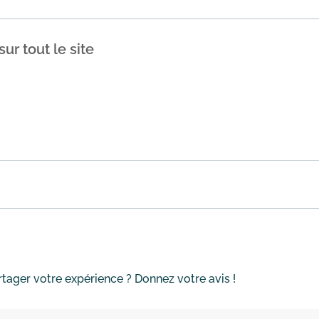
ur tout le site
r lastminute.com avec 15€ de réduction sur votre commande.
o...
En savoir plus
tager votre expérience ? Donnez votre avis !