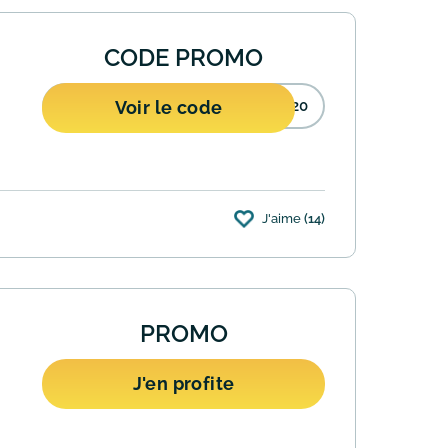
CODE PROMO
Voir le code
P20
J'aime
(14)
isant le code promo APP20. Offre valable
PROMO
J'en profite