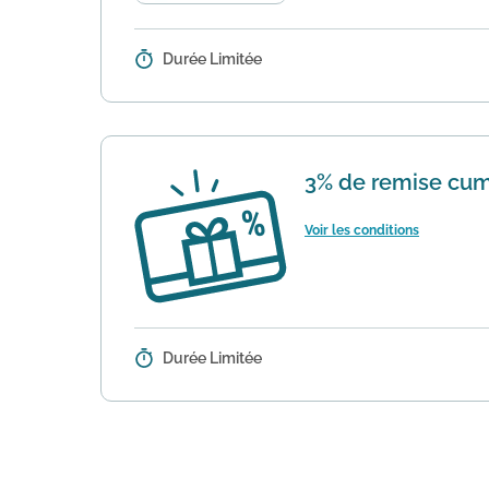
Durée Limitée
Détails :
Vous recherchez un séjour à petit 
rembourse 10 fois la différence sur
3% de remise cum
Voir les conditions
Durée Limitée
Détails :
Astuce : profitez de 3% de remise
cadeaux sont cumulables avec les