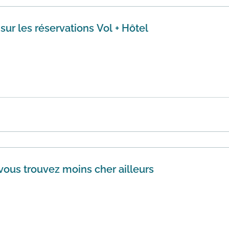
ur les réservations Vol + Hôtel
ez lastminute.com et bénéficiez de 20€ de réduction en util
ns ...
En savoir plus
vous trouvez moins cher ailleurs