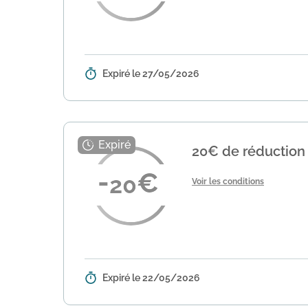
Expiré le 27/05/2026
Détails :
Lastminute.com est une plateforme
séjours. Utilisez le code "ATOLLSH
20€ de réduction s
20
Voir les conditions
Expiré le 22/05/2026
Détails :
Profitez d'une réduction de 20€ s
votre commande pour bénéficier d