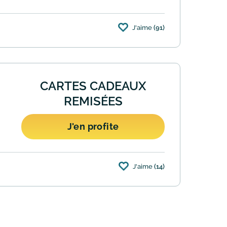
J'aime
(91)
du liste Lastminute ! Le site vous
CARTES CADEAUX
REMISÉES
J'en profite
J'aime
(14)
 ?La raison est simple : ces chèques