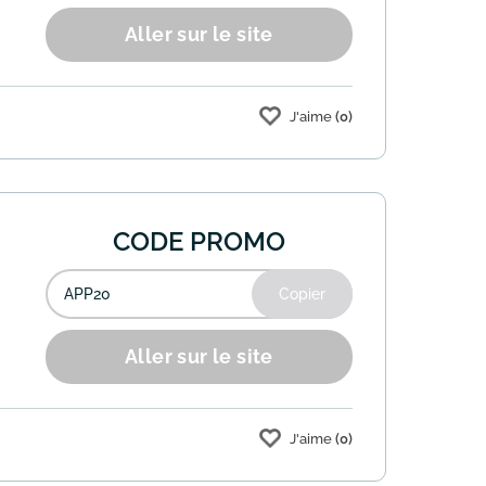
Aller sur le site
J'aime
(0)
 des offres sur les vols, hôtels et
CODE PROMO
Copier
Aller sur le site
J'aime
(0)
om. Utilisez le code promo "APP20" lors de