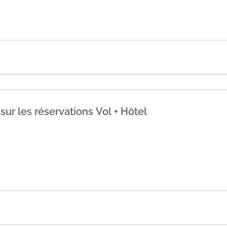
 spécialisée dans les voyages de dernière minute, proposant
OTEL7" l...
En savoir plus
ur les réservations Vol + Hôtel
ur les réservations combinées Vol + Hôtel chez lastminute.c
e c...
En savoir plus