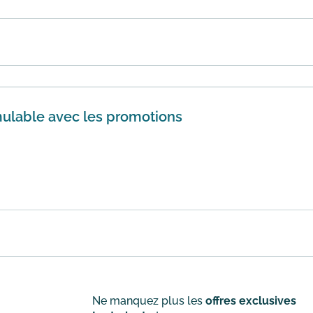
prix pour cet été ? Jetez un coup d’œil aux offres de séjour 
 se...
En savoir plus
ulable avec les promotions
 sur l'achat de cartes cadeaux Lastminute !Pourquoi craquer
 remises ...
En savoir plus
Ne manquez plus les
offres exclusives