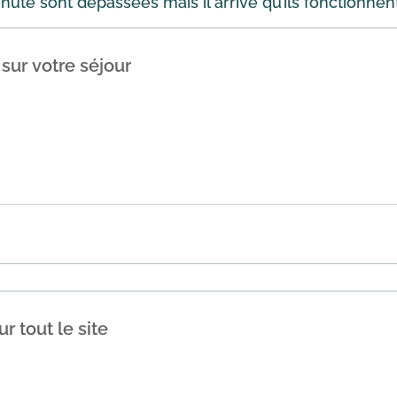
ute sont dépassées mais il arrive qu’ils fonctionnent
sur votre séjour
r lastminute.com pour vos prochaines vacances. Utilisez 
e 60€ de réd...
En savoir plus
r tout le site