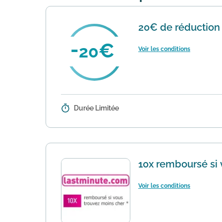
20€ de réduction s
20
Voir les conditions
Durée Limitée
Détails :
Réservez un séjour Vol + Hôtel ch
sur les réservations combinées, sa
10x remboursé si 
Voir les conditions