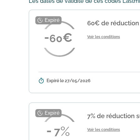
Les dates de validité de ces codes Lastmin
60€ de réduction 
60
Voir les conditions
Expiré le 27/05/2026
Détails :
Découvrez une offre exclusive su
votre commande pour bénéficier d
7% de réduction su
7
Voir les conditions