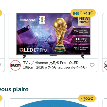
749€
949€
TV 75" Hisense 75E7S Pro - QLED,
189cm, 2026 à 749€ (au lieu de 949€)
vous plaire
- 300€