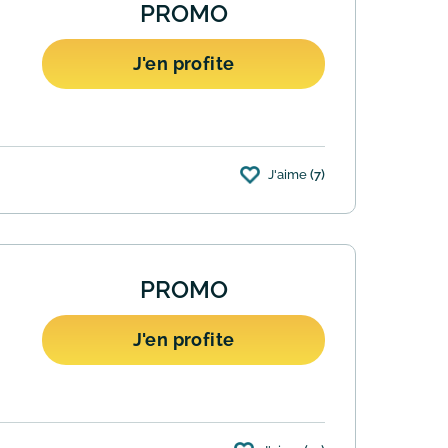
PROMO
J'en profite
J'aime
(7)
rciales permettant de profiter de jusqu'à
PROMO
J'en profite