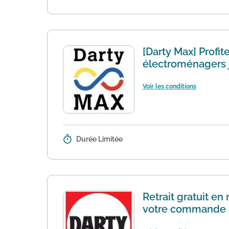
qui ne vous conviendraient pas. M
[Darty Max] Profit
électroménagers j
Voir les conditions
Durée Limitée
Détails :
Darty MAX est un abonnement qui s
chez Darty... ou ailleurs !
En savoir
Retrait gratuit e
votre commande