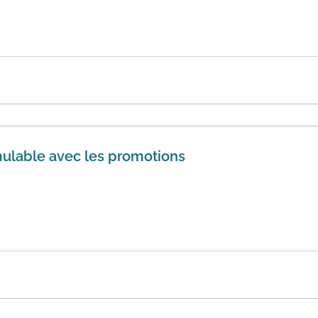
aison gratuite en magasin quel que soit le montant de votre 
En savoir plus
ulable avec les promotions
 sur l'achat de cartes cadeaux Darty !Pourquoi craquer ?La 
idél...
En savoir plus