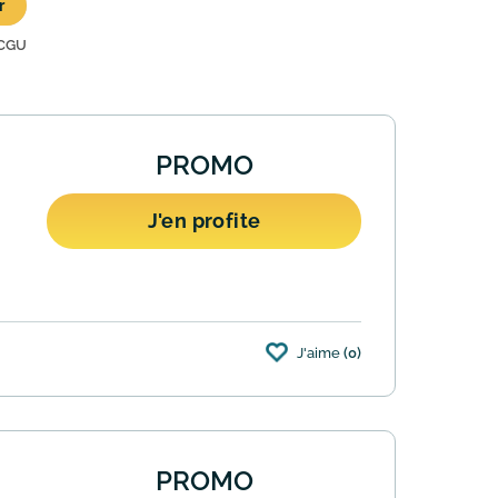
r
CGU
PROMO
J'en profite
J'aime
(0)
sionnel pour les TPE, PME, grands comptes,
PROMO