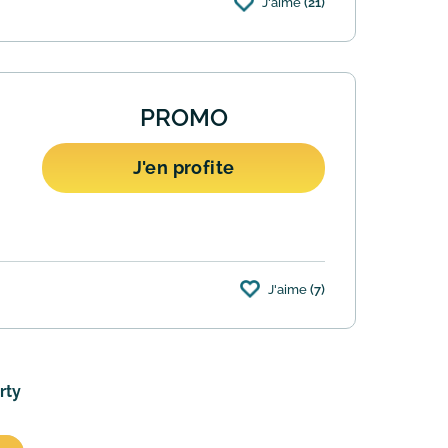
J'aime
(21)
des remises allant jusqu'à -35% sur de
PROMO
J'en profite
J'aime
(7)
te cadeau si vous trouvez moins cher
rty