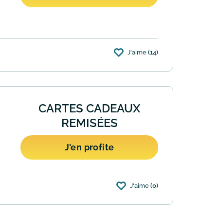
J'aime
(14)
achat, le type d'appareil ou le magasin de
CARTES CADEAUX
REMISÉES
J'en profite
J'aime
(0)
raison est simple : ces chèques cadeaux