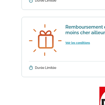
Durée Limitée
Détails :
En adhérent à la carte Fnac / Dar
nombreuses boutiques en ligne tel
Remboursement de 
moins cher ailleu
Voir les conditions
Durée Limitée
Détails :
Avec son Contrat de Confiance Da
ailleurs (hors Marketplace). Modal