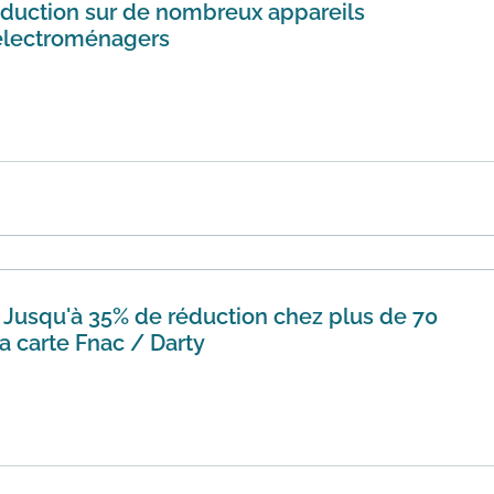
éduction sur de nombreux appareils
 électroménagers
ite Darty vous propose toutes l'années des opérations comme
 app...
En savoir plus
] Jusqu'à 35% de réduction chez plus de 70
a carte Fnac / Darty