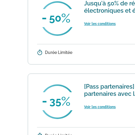
Jusqu'à 50% de r
électroniques et
50
Voir les conditions
Durée Limitée
Détails :
Dans sa section "Bons Plans" le s
50% de réduction sur de nombreux
[Pass partenaires
partenaires avec l
35
Voir les conditions