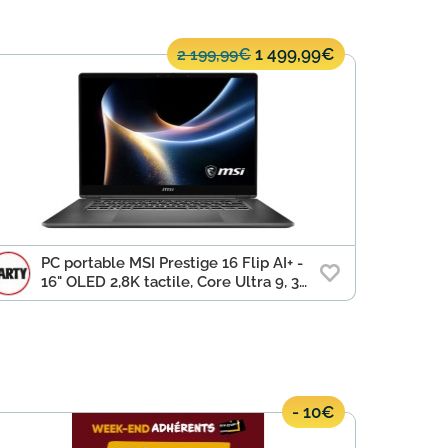
1 499,99€
2 199,99€
PC portable MSI Prestige 16 Flip AI+ -
16" OLED 2,8K tactile, Core Ultra 9, 32
Go, 1 To
- 10€