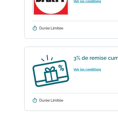
Voir les conditions
Durée Limitée
Détails :
Darty propose sur son site la livr
retrait sélectionnéPour savoir si...
3% de remise cum
Voir les conditions
Durée Limitée
Détails :
Astuce : profitez de 3% de remise
sont cumulables avec les remises f