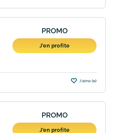
PROMO
J'en profite
J'aime
(0)
appareils gros électroménager, achetés
PROMO
J'en profite