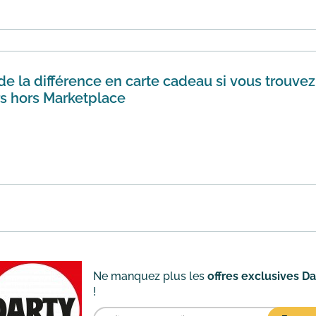
ty vous pourrez accéder à l'espace Pass Partenaires offrant 
les q...
En savoir plus
la différence en carte cadeau si vous trouvez
rs hors Marketplace
rty vous propose le remboursement de la différence en car
ités compl...
En savoir plus
Ne manquez plus les
offres exclusives Da
!