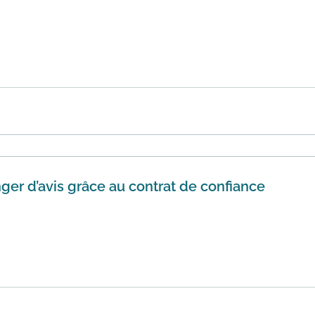
rachète vos anciens smartphones ou tablettes et vous propo
voir plus
nger d’avis grâce au contrat de confiance
 site Darty.com vous disposez d'un délais de 15 jours pour 