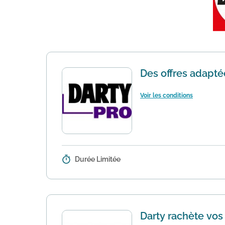
Des offres adapté
Voir les conditions
Durée Limitée
Détails :
Grâce à son site professionnel Da
collectivités ou administrations.
E
Darty rachète vos