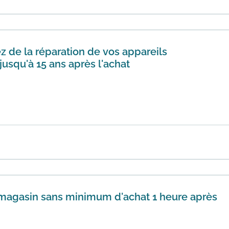
odal...
En savoir plus
ez de la réparation de vos appareils
usqu'à 15 ans après l'achat
implifie votre quotidien et garantit une longue vie à vos 
 plus
n magasin sans minimum d'achat 1 heure après