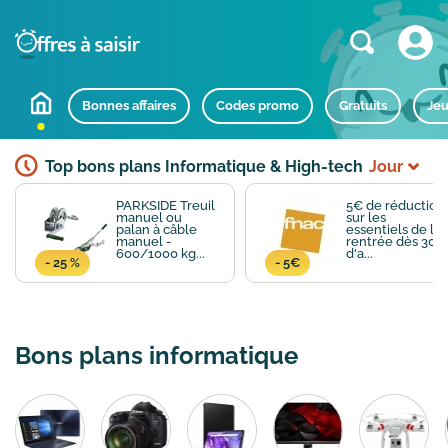
Bonnes affaires
Codes promo
Gratuits
Jeu
Top bons plans Informatique & High-tech
Jour
PARKSIDE Treuil
5€ de réduction
manuel ou
sur les
palan à câble
essentiels de la
manuel -
rentrée dès 30€
600/1000 kg...
d'a...
- 25 %
- 5€
Bons plans informatique