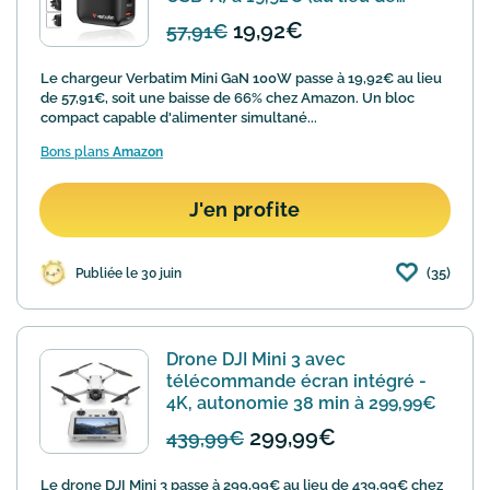
57,91€)
19,92€
57,91€
Le chargeur Verbatim Mini GaN 100W passe à 19,92€ au lieu
de 57,91€, soit une baisse de 66% chez Amazon. Un bloc
compact capable d'alimenter simultané...
Bons plans
Amazon
J'en profite
(35)
Publiée le 30 juin
Drone DJI Mini 3 avec
télécommande écran intégré -
4K, autonomie 38 min à 299,99€
299,99€
439,99€
Le drone DJI Mini 3 passe à 299,99€ au lieu de 439,99€ chez