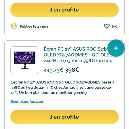
J'en profite
(56)
Publiée le 23 juin
Écran PC 27" ASUS ROG Strix
OLED XG27AQDMES - QD-OLED,
240 Hz, 0,03 ms à 398€ (au lieu
de 449,73€)
398€
449,73€
L'écran PC 27" ASUS ROG Strix OLED XG27AQDMES passe à
398€ au lieu de 449,73€ chez Amazon, soit une baisse de
12%. Un bon plan pour un moniteur gaming...
Bons plans
Amazon
J'en profite