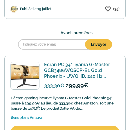
(35)
Publiée le 19 juillet
Avant-premières
Écran PC 34" iiyama G-Master
GCB3486WQSCP-B1 Gold
Phoenix - UWQHD, 240 Hz,
incurvé 1500R à 299,99€
299,99€
333,30€
L'écran gaming incurvé iiyama G-Master Gold Phoenix 34"
passe à 299,99€ au lieu de 333,30€ chez Amazon, soit une
baisse de 10%.📦 Le produitDalle VA de...
Bons plans
Amazon