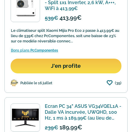
- Split 1x1 Inverter, 2,6 kW, A+++,
WiFi à 413,99€
413,99€
539€
Le climatiseur split Xiaomi Mijia Pro Eco 2 passe à 413,99€ au
lieu de 539€ chez PcComponentes, soit une baisse de 23%
sur ce modèle réversible connec...
Bons plans
PcComponentes
J'en profite
(35)
Publiée le 16 juillet
Ecran PC 34" ASUS VG34VQEL1A -
Dalle VA incurvée, UWQHD, 100
Hz, 1 ms à 189,99€ (au lieu de
239€)
189,99€
239€