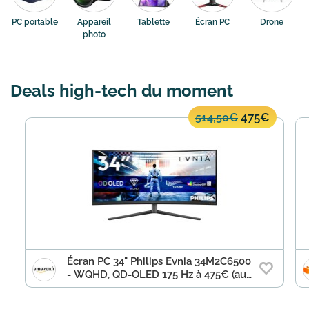
PC portable
Appareil
Tablette
Écran PC
Drone
photo
Deals high-tech du moment
475€
514,50€
Écran PC 34" Philips Evnia 34M2C6500
- WQHD, QD-OLED 175 Hz à 475€ (au
lieu de 514,50€)