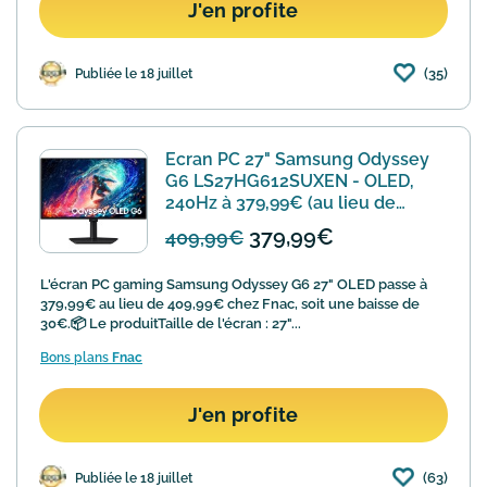
J'en profite
(35)
Publiée le 18 juillet
Ecran PC 27" Samsung Odyssey
G6 LS27HG612SUXEN - OLED,
240Hz à 379,99€ (au lieu de
409,99€)
379,99€
409,99€
L'écran PC gaming Samsung Odyssey G6 27" OLED passe à
379,99€ au lieu de 409,99€ chez Fnac, soit une baisse de
30€.📦 Le produitTaille de l'écran : 27"...
Bons plans
Fnac
J'en profite
(63)
Publiée le 18 juillet