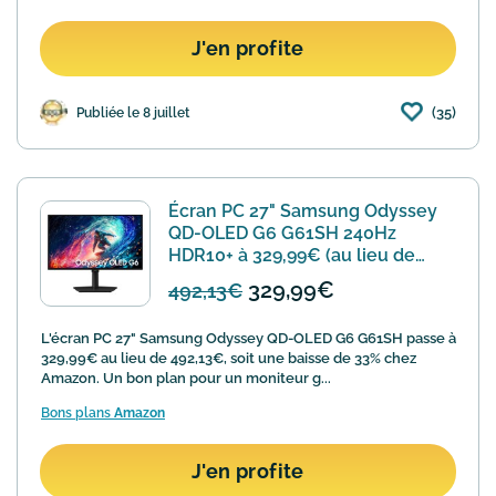
J'en profite
(35)
Publiée le 8 juillet
Écran PC 27" Samsung Odyssey
QD-OLED G6 G61SH 240Hz
HDR10+ à 329,99€ (au lieu de
492,13€)
329,99€
492,13€
L'écran PC 27" Samsung Odyssey QD-OLED G6 G61SH passe à
329,99€ au lieu de 492,13€, soit une baisse de 33% chez
Amazon. Un bon plan pour un moniteur g...
Bons plans
Amazon
J'en profite