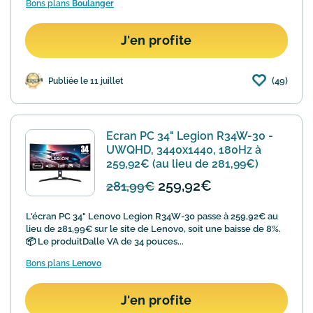
Bons plans
Boulanger
J'en profite
(49)
Publiée le 11 juillet
Ecran PC 34" Legion R34W-30 -
UWQHD, 3440x1440, 180Hz à
259,92€ (au lieu de 281,99€)
259,92€
281,99€
L'écran PC 34" Lenovo Legion R34W-30 passe à 259,92€ au
lieu de 281,99€ sur le site de Lenovo, soit une baisse de 8%.
📦 Le produitDalle VA de 34 pouces...
Bons plans
Lenovo
J'en profite