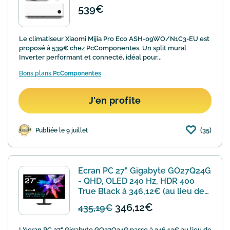
539€
Le climatiseur Xiaomi Mijia Pro Eco ASH-09WO/N1C3-EU est
proposé à 539€ chez PcComponentes. Un split mural
Inverter performant et connecté, idéal pour...
Bons plans
PcComponentes
J'en profite
(35)
Publiée le 9 juillet
Ecran PC 27" Gigabyte GO27Q24G
- QHD, OLED 240 Hz, HDR 400
True Black à 346,12€ (au lieu de
435,19€)
346,12€
435,19€
L'écran PC 27" Gigabyte GO27Q24G passe à 346,12€ au lieu de