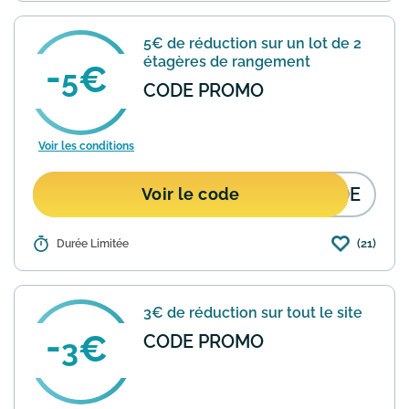
"AAHM". Ajoutez simplement le code
dans votre panier avant de finaliser
5€ de réduction sur un lot de 2
votre commande pour profiter de...
En
étagères de rangement
savoir plus
5
CODE PROMO
Voir les conditions
1DE
Voir le code
(21)
Détails :
Durée Limitée
Joybuy propose une offre de 5€ de
réduction sur l'achat d'un lot de 2
étagères de rangement. Pour en
bénéficier, ajoutez le produit à votre
3€ de réduction sur tout le site
panier et saisissez le code pr...
En savoir
plus
CODE PROMO
3