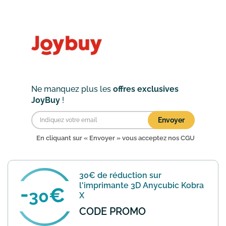
DJI. Utilisez le code promo NEWDJI30
au moment de votre commande pour
bénéficier de cette remis...
En savoir
plus
Ne manquez plus les
offres exclusives
JoyBuy
!
Envoyer
En cliquant sur « Envoyer » vous acceptez nos
CGU
30€ de réduction sur
l'imprimante 3D Anycubic Kobra
30
X
CODE PROMO