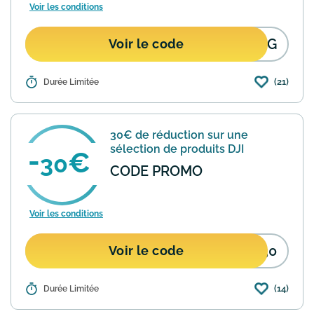
Voir les conditions
DFG
Voir le code
(21)
Détails :
Durée Limitée
Joybuy propose une offre de 60€ de
réduction sur le DJI Neo 2 Motion Fly
More Combo Drone 4K. Utilisez le code
promo "DFG" lors de votre commande
30€ de réduction sur une
pour bénéficier de cette...
En savoir plus
sélection de produits DJI
30
CODE PROMO
Voir les conditions
I30
Voir le code
(14)
Détails :
Durée Limitée
Joybuy propose une offre de 30€ de
réduction sur une sélection de produits