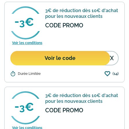
d'achat. Utilisez le code promo
"WXKJSN" au moment de valider votre
3€ de réduction dès 10€ d'achat
commande pour en bénéficier....
En
pour les nouveaux clients
savoir plus
3
CODE PROMO
Voir les conditions
KTX
Voir le code
(14)
Détails :
Durée Limitée
Joybuy propose une offre de bienvenue
pour les nouveaux clients : 3€ de
réduction dès 10€ d'achat via
l'application mobile. Utilisez le code
3€ de réduction dès 10€ d'achat
promo "5KGKTX" lors de votre ...
En
pour les nouveaux clients
savoir plus
3
CODE PROMO
Voir les conditions