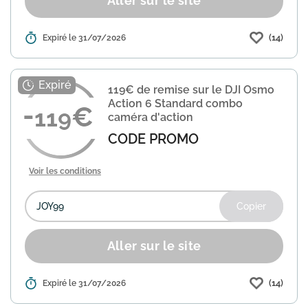
Aller sur le site
(14)
Détails :
Expiré le 31/07/2026
Joybuy propose une offre de 60€ de
réduction sur le mini PC équipé d'un
processeur AMD Ryzen 5 7640HS.
Utilisez le code promo "FIREBAT60"
119€ de remise sur le DJI Osmo
lors de votre commande pour béné...
En
Action 6 Standard combo
savoir plus
119
caméra d'action
CODE PROMO
Voir les conditions
Copier
Aller sur le site
(14)
Détails :
Expiré le 31/07/2026
Joybuy propose une offre sur le DJI
Osmo Action 6 Standard combo, une