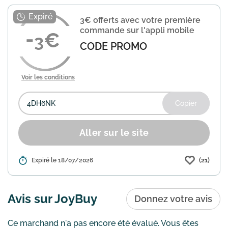
caméra d'action performante. Utilisez le
code JOY99 pour bénéficier de 119€ de
3€ offerts avec votre première
remise. Vérifiez les ...
En savoir plus
commande sur l'appli mobile
3
CODE PROMO
Voir les conditions
Copier
Aller sur le site
(21)
Détails :
Expiré le 18/07/2026
Joybuy propose une offre de bienvenue
pour les nouveaux utilisateurs : 3€
offerts sur votre première commande.
Pour en profiter, téléchargez
Avis sur JoyBuy
Donnez votre avis
l'application mobile Joybuy e...
En
savoir plus
Ce marchand n'a pas encore été évalué. Vous êtes