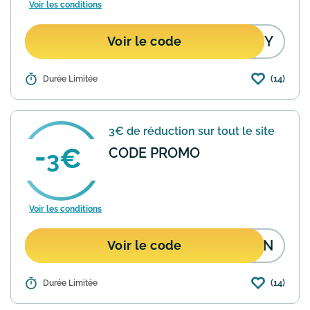
Voir les conditions
W5Y
Voir le code
(14)
Détails :
Durée Limitée
Joybuy propose une offre de 3€ de
réduction valable sur tout le site.
Utilisez le code promo EGQW5Y lors de
votre commande pour en bénéficier. Les
3€ de réduction sur tout le site
conditions d'applicatio...
En savoir plus
CODE PROMO
3
Voir les conditions
JSN
Voir le code
(14)
Détails :
Durée Limitée
Joybuy propose une réduction de 3€
valable sur tout le site, sans minimum