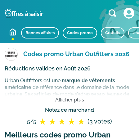
Bonnes affaires
Codes promo
Gratuits
Jeu
Codes promo Urban Outfitters 2026
Réductions valides en Août 2026
Urban Outfitters est une
marque de vêtements
américaine
de référence dans le domaine de la mode
urbaine. Ses articles de mode s’adresse aux jeunes de
Afficher plus
18 à 30 ans aimant se démarquer par leur code
vestimentaire. Marque décalée, Urban Outfitters vous
Notez ce marchand
ouvre les portes d’un univers où les amateurs de look
(3 votes)
5/5
hipster, vintage ou même kitsch y trouveront leur
bonheur.
Comment utiliser un code promo Urban
Meilleurs codes promo Urban
Outfitters ?