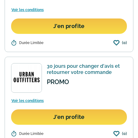
Voir les conditions
J'en profite
(0)
Détails :
Durée Limitée
Facturée habituellement 4,90€ la
livraison est offerte gratuitement sur le
site Urban Outfitters dès 30€ d'achat. Il
suffit de dépasser ce palier pour activer
30 jours pour changer d'avis et
la promotio...
En savoir plus
retourner votre commande
PROMO
Voir les conditions
J'en profite
(0)
Détails :
Durée Limitée
Pour toute commande effectuée sur le