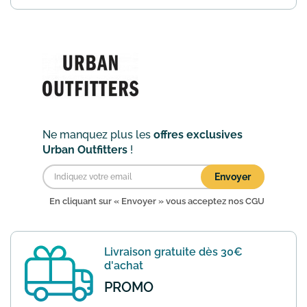
de profiter d'une réduction de 10% sur
l'ensemble du site valable toute l'année.
Pour en profiter il faut vous inscrire sur
Student...
En savoir plus
Ne manquez plus les
offres exclusives
Urban Outfitters
!
Envoyer
En cliquant sur « Envoyer » vous acceptez nos
CGU
Livraison gratuite dès 30€
d'achat
PROMO