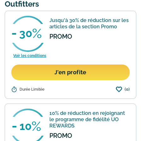
Outfitters
Jusqu'à 30% de réduction sur les
articles de la section Promo
30
PROMO
Voir les conditions
J'en profite
(0)
Détails :
Durée Limitée
Urban Outfitters dispose d'une section
"Promo" dans laquelle vous trouverez
jusqu'à 30% de réduction sur les
articles. Promotions Femme
10% de réduction en rejoignant
: https://www.urbanoutfitters.com...
En
le programme de fidélité UO
savoir plus
10
REWARDS
PROMO