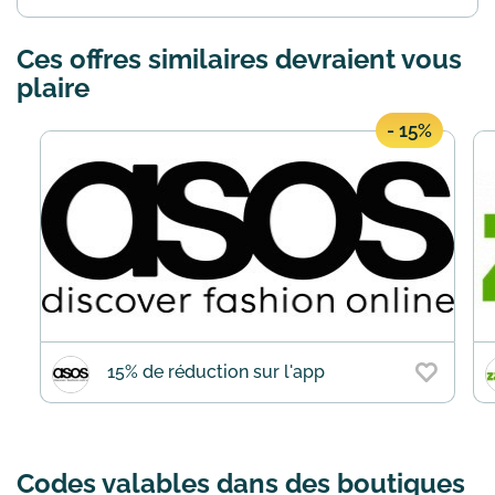
site Urban Outfitters vous disposez d'un
délais de 30 jours pour changer d'avis
Ces offres similaires devraient vous
et retourner votre commande pour un
échange ou un rem...
En savoir plus
plaire
- 15%
15% de réduction sur l'app
Codes valables dans des boutiques