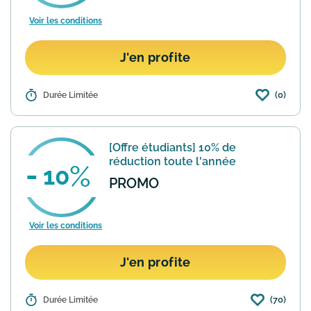
Voir les conditions
J'en profite
(0)
Détails :
Durée Limitée
En adhérant au programme de fidélité
UO REWARDS vous profiter de 10% de
réduction immédiate sur votre
prochaine commande. Conditions
[Offre étudiants] 10% de
sur https://www.urbanoutfitters.com/f...
réduction toute l'année
En savoir plus
10
PROMO
Voir les conditions
J'en profite
(70)
Détails :
Durée Limitée
Urban Outfitters propose aux étudiants