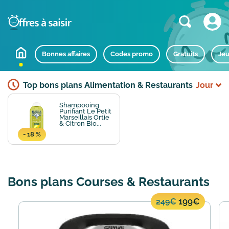
Bonnes affaires
Codes promo
Gratuits
Jeu
Top bons plans Alimentation & Restaurants
Jour
Shampooing
Purifiant Le Petit
Marseillais Ortie
& Citron Bio...
- 18 %
Bons plans Courses & Restaurants
199€
249€