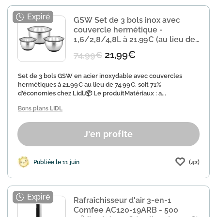
GSW Set de 3 bols inox avec
couvercle hermétique -
1,6/2,8/4,8L à 21.99€ (au lieu de
74.99€)
21,99€
74,99€
Set de 3 bols GSW en acier inoxydable avec couvercles
hermétiques à 21.99€ au lieu de 74.99€, soit 71%
d'économies chez Lidl.📦 Le produitMatériaux : a...
Bons plans
LIDL
J'en profite
(42)
Publiée le 11 juin
Rafraîchisseur d'air 3-en-1
Comfee AC120-19ARB - 500