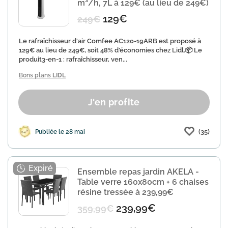
m³/h, 7L à 129€ (au lieu de 249€)
129€
249€
Le rafraîchisseur d'air Comfee AC120-19ARB est proposé à
129€ au lieu de 249€, soit 48% d'économies chez Lidl.📦 Le
produit3-en-1 : rafraîchisseur, ven...
Bons plans
LIDL
J'en profite
(35)
Publiée le 28 mai
Ensemble repas jardin AKELA -
Table verre 160x80cm + 6 chaises
résine tressée à 239,99€
239,99€
359,99€