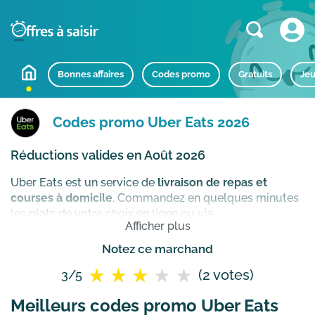
Bonnes affaires
Codes promo
Gratuits
Jeu
Codes promo Uber Eats 2026
Réductions valides en Août 2026
Uber Eats est un service de
livraison de repas et
courses à domicile
. Commandez en quelques minutes
les plats de votre choix en ligne ou via
Afficher plus
l'application Uber Eats auprès des meilleurs
restaurants auprès de chez vous. Vous êtes livré par un
Notez ce marchand
coursier en moins d'une heure.
Comment utiliser un
(2 votes)
3/5
code promo Uber Eats ?
Meilleurs codes promo Uber Eats