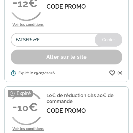
12
CODE PROMO
Voir les conditions
Copier
Aller sur le site
(0)
Détails :
Expiré le 25/07/2026
Uber Eats propose une offre de
bienvenue exclusive pour les nouveaux
clients : bénéficiez de 12€ de réduction
sur votre première commande à partir
10€ de réduction dès 20€ de
de 25€ d'achat. Utilise...
En savoir plus
commande
10
CODE PROMO
Voir les conditions