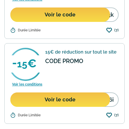
n3k
Voir le code
(7)
Détails :
Durée Limitée
Profitez de 20€ de réduction sur votre
première commande Uber Eats, sans
minimum d'achat. Utilisez le code eats-
k2pn3k lors de votre commande pour
15€ de réduction sur tout le site
bénéficier de cette off...
En savoir plus
CODE PROMO
15
Voir les conditions
t6i
Voir le code
(7)
Détails :
Durée Limitée
Uber Eats propose une offre de 15€ de
réduction valable sur tout le site.
Utilisez le code promo "eats-w69t6i"