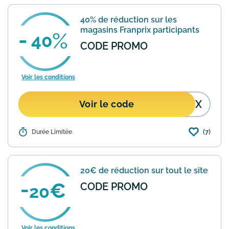
40% de réduction sur les
magasins Franprix participants
40
CODE PROMO
Voir les conditions
RIX
Voir le code
(7)
Détails :
Durée Limitée
Uber Eats propose une offre de 40% de
réduction sur le total de votre
commande dans les magasins Franprix
participants. Utilisez le code promo
20€ de réduction sur tout le site
MERCIFRANPRIX lors de votre...
En
savoir plus
CODE PROMO
20
Voir les conditions