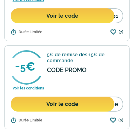
Voir les conditions
qo1
Voir le code
(7)
Détails :
Durée Limitée
Profitez de 10€ de réduction sur
l'ensemble de votre commande Uber
Eats. Utilisez le code promo eats-
0eukrdyqo1 lors de votre prochaine
5€ de remise dès 15€ de
commande pour bénéficier de cette ...
commande
En savoir plus
5
CODE PROMO
Voir les conditions
6ue
Voir le code
(0)
Détails :
Durée Limitée
Uber Eats vous offre une remise de 5€
sur votre première commande,
applicable dès 15€ d'achat. Ce code