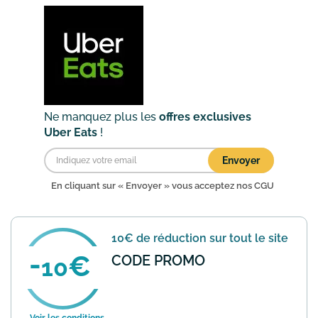
lors de votre commande pour en
bénéficier. Les conditions d...
En savoir
plus
Ne manquez plus les
offres exclusives
Uber Eats
!
Envoyer
En cliquant sur « Envoyer » vous acceptez nos
CGU
10€ de réduction sur tout le site
CODE PROMO
10