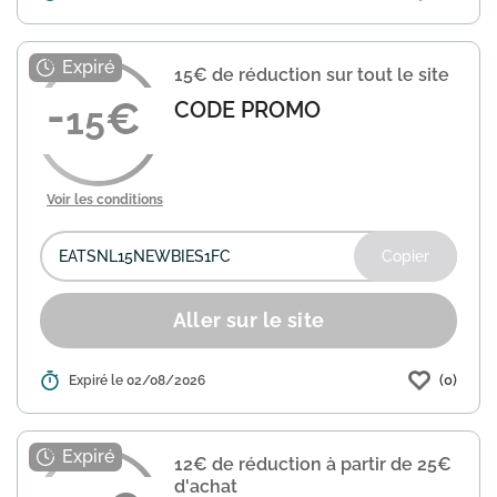
l'ensemble du site Uber Eats, sans
condition de montant minimum. Utilisez
le code FRRIDES0526 lors de votre
15€ de réduction sur tout le site
commande pour bénéficier de c...
En
savoir plus
CODE PROMO
15
Voir les conditions
Copier
Aller sur le site
(0)
Détails :
Expiré le 02/08/2026
Uber Eats vous offre une réduction de
15€ sur le montant de votre
commande, valable sur l'ensemble du
site. Ce code promo est utilisable sur 2
12€ de réduction à partir de 25€
commandes pour bénéficier d...
En
d'achat
savoir plus