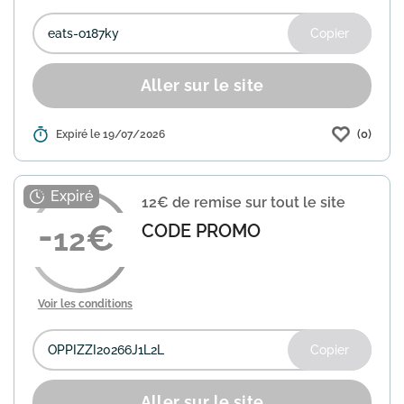
Copier
Aller sur le site
(0)
Détails :
Expiré le 19/07/2026
Uber Eats vous offre une réduction
immédiate de 10€ sur votre première
commande, dès 20€ d'achat. Utilisez le
code "eats-o187ky" lors du paiement
12€ de remise sur tout le site
pour bénéficier de cette...
En savoir plus
CODE PROMO
12
Voir les conditions
Copier
Aller sur le site