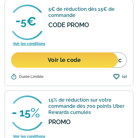
promo est valable sur tout le site et
5€ de réduction dès 15€ de
exclusivement pour les nouvea...
En
commande
savoir plus
5
CODE PROMO
Voir les conditions
czc
Voir le code
(0)
Détails :
Durée Limitée
Voici une réduction de 5 € pour
Uber Eats, valable sur la première
commande (15 € minimum). Offre
soumise à conditions. Code à saisir au
15% de réduction sur votre
moment du paiement.
En savoir plus
commande dès 700 points Uber
15
Rewards cumulés
PROMO
Voir les conditions