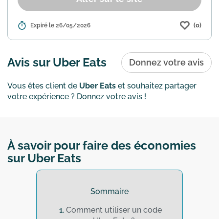
(0)
Détails :
Expiré le 26/05/2026
Uber Eats propose une offre de
réduction avec ce code promo. Utilisez
le code "OPPIZZI20266J1L2L" lors de
votre commande pour bénéficier de
Avis sur Uber Eats
Donnez votre avis
12€ de remise sur tout le site...
En savoir
plus
Vous êtes client de
Uber Eats
et souhaitez partager
votre expérience ? Donnez votre avis !
À savoir pour faire des économies
sur Uber Eats
Sommaire
Comment utiliser un code