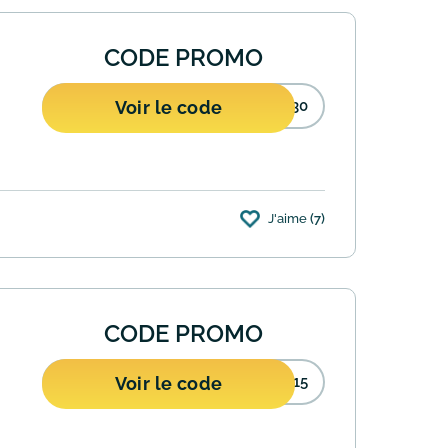
CODE PROMO
Voir le code
S30
J'aime
(7)
ilisez le code promo KIDS30 lors de votre
CODE PROMO
Voir le code
E15