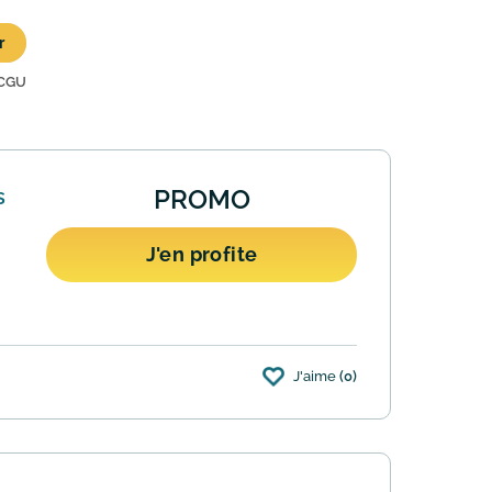
r
CGU
s
PROMO
J'en profite
J'aime
(0)
 site. Vous y trouverez toutes les fins de