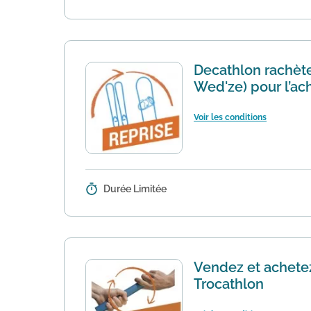
L'offre s'applique uniquement pour
Decathlon rachète
Wed'ze) pour l’ac
Voir les conditions
Durée Limitée
Détails :
Etapes d'une reprise : Inscrire v
l'opération)Un vendeur contrôle qu
Vendez et achetez
Trocathlon