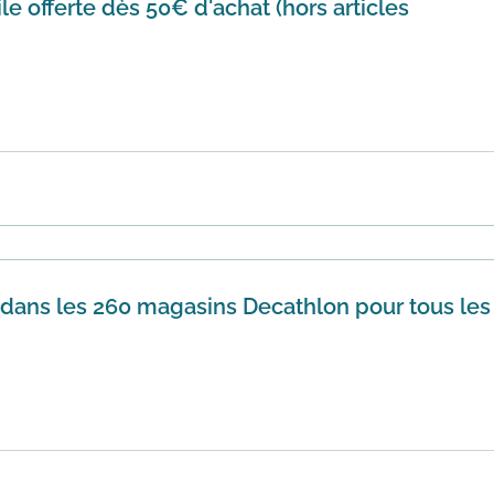
le offerte dès 50€ d'achat (hors articles
 sur le site Decathlon profitez de la livraison à domicile p
En savoir plus
e dans les 260 magasins Decathlon pour tous les
ite Decathlon vous pouvez profiter de la livraison offerte da