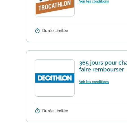
Voir les conditions
Durée Limitée
Détails :
Super initiative proposée par Dec
belle occasion de faire de la place
365 jours pour ch
faire rembourser
Voir les conditions
Durée Limitée
Détails :
Une politique de retour qui devra
rembourser tout produit neuf qui 