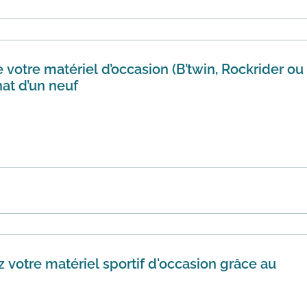
 ...
En savoir plus
 votre matériel d’occasion (B’twin, Rockrider ou
hat d’un neuf
os produits en ligneAmener vos produits dans le magasin Deca
e vos ...
En savoir plus
 votre matériel sportif d'occasion grâce au