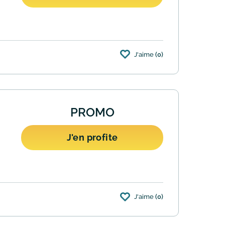
J'aime
(0)
 votre matériel sportif d'occasion. Une
PROMO
J'en profite
J'aime
(0)
urs pour échanger ou vous faire