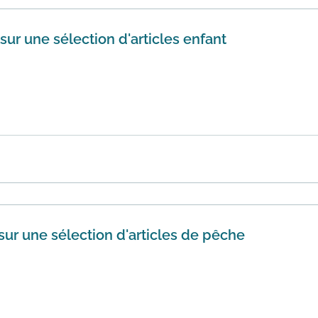
ur une sélection d'articles enfant
% de réduction sur une sélection d'articles pour enfant. Ut
e re...
En savoir plus
sur une sélection d'articles de pêche