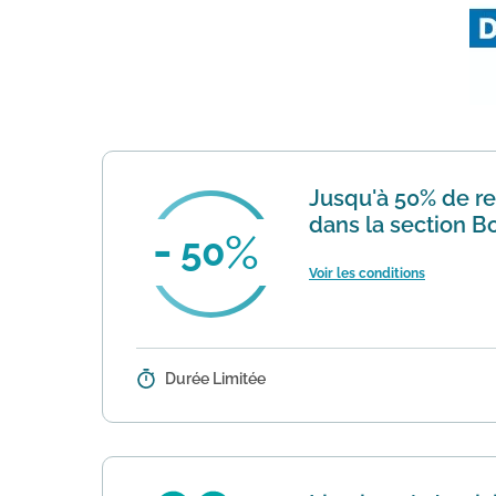
Jusqu'à 50% de re
dans la section B
50
Voir les conditions
Durée Limitée
Détails :
Profitez de remises toute l'année 
série ou les anciennes collecti...
E