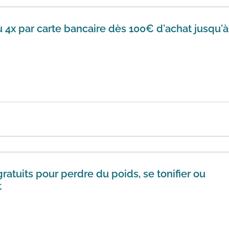
 4x par carte bancaire dès 100€ d'achat jusqu'à
00€ Decathlon vous propose le paiement en 3X ou 4X par car
odal...
En savoir plus
gratuits pour perdre du poids, se tonifier ou
t