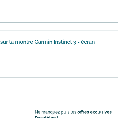
e 15% sur une sélection d'articles de pêche via le code ETE
gibil...
En savoir plus
sur la montre Garmin Instinct 3 - écran
duction de 30€ sur la montre Garmin Instinct 3 avec écran s
r de...
En savoir plus
Ne manquez plus les
offres exclusives
Decathlon
!