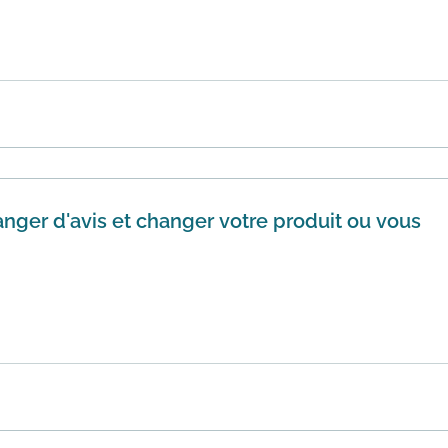
athlong : grâce au Trocathlon vous pouvez vendre ou acheter
 ch...
En savoir plus
anger d'avis et changer votre produit ou vous
it vous plaire ! Decathlon vous laisse une période de 365 jo
ne vous conv...
En savoir plus