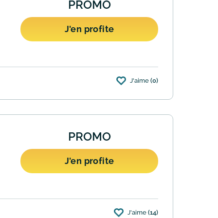
PROMO
J'en profite
J'aime
(0)
ar Colissimo offerte. Attention l'offre ne
PROMO
J'en profite
J'aime
(14)
ns l'un des 260 magasins de l'enseigne.