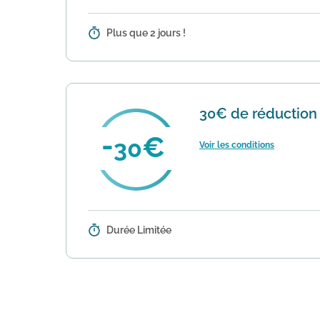
Plus que 2 jours !
Détails :
Décathlon propose une réduction d
spécifique de produits, vérifiez l'éli
30€ de réduction 
30
Voir les conditions
Durée Limitée
Détails :
Decathlon propose une offre de ré
de votre commande pour bénéficie