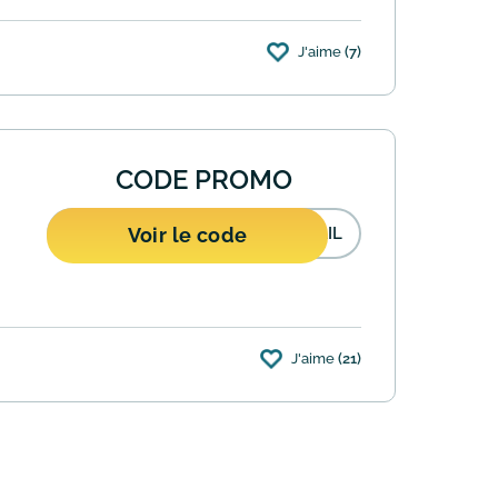
J'aime
(7)
15. Le code s'applique à une liste
CODE PROMO
Voir le code
AIL
J'aime
(21)
olaire. Utilisez le code promo TRAIL lors