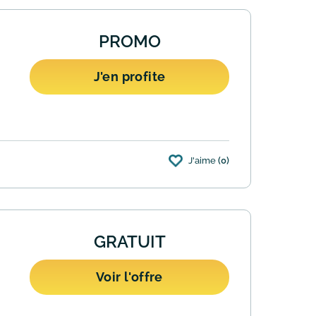
PROMO
J'en profite
J'aime
(0)
te bancaire. Il suffit de cocher l'option
GRATUIT
Voir l'offre