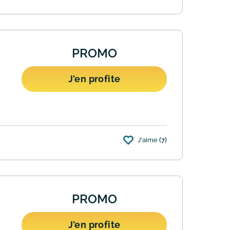
PROMO
J'en profite
J'aime
(7)
thlon de votre choix (participant à
PROMO
J'en profite