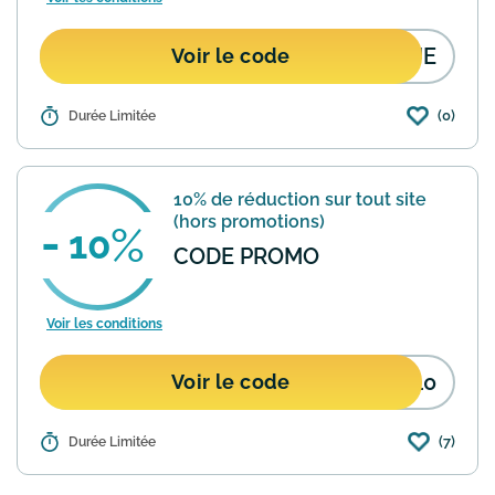
NUE
Voir le code
(0)
Détails :
Durée Limitée
Avec ce code de réduction profitez
de 10% de remise sur votre première
commande sur le site Merrell.
Fonctionne uniquement pour les
10% de réduction sur tout site
nouveaux clients sur les articles non ...
(hors promotions)
En savoir plus
10
CODE PROMO
Voir les conditions
B10
Voir le code
(7)
Détails :
Durée Limitée
Obtenez 10% de remise pour toute
commande effectuée sur l'e-boutique
Merrell en appliquant ce code avantage