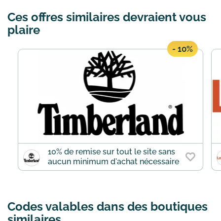
standard gratuite sans montant
Ces offres similaires devraient vous
minimum d'achat. La remise s'applique
directement au panier.
En savoir plus
plaire
- 10%
10% de remise sur tout le site sans
aucun minimum d'achat nécessaire
Codes valables dans des boutiques
similaires