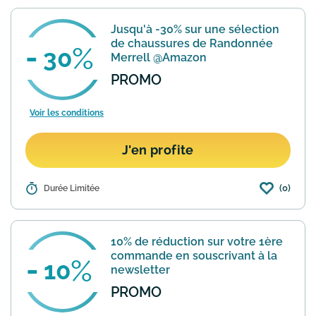
chaussures de randonnée Merrell avec
des remises pouvant aller jusqu'à -40%
Jusqu'à -30% sur une sélection
par rapport au prix pratiqués ...
En
de chaussures de Randonnée
savoir plus
30
Merrell @Amazon
PROMO
Voir les conditions
J'en profite
(0)
Détails :
Durée Limitée
Sur sa marketplace Amazon propose
différents modèles de chaussures de
randonnée Merrell Femme et Homme
avec des remises allant jusqu'à -30%
10% de réduction sur votre 1ère
suivant la taille choisie.
En savoir plus
commande en souscrivant à la
10
newsletter
PROMO