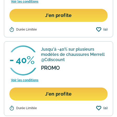
Voir les conditions
J'en profite
(0)
Détails :
Durée Limitée
La marque Merrell propose de
nombreux articles à des prix très
intéressants (jusqu'à -50%) dans sa
section Outlet. Accès par genre : outlet
Jusqu'à -40% sur plusieurs
Femme : https://www.merrell.co...
En
modèles de chaussures Merrell
savoir plus
40
@Cdiscount
PROMO
Voir les conditions
J'en profite
(0)
Détails :
Durée Limitée
Cdiscount propose sur sa place de
marché de nombreux modèles de