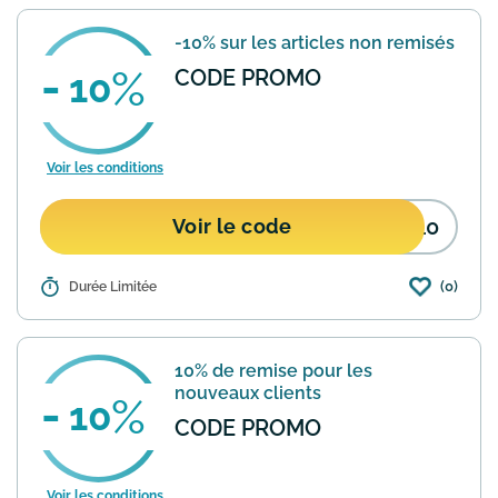
-10% sur les articles non remisés
CODE PROMO
10
Voir les conditions
K10
Voir le code
(0)
Détails :
Durée Limitée
Avec code de réduction Merrell profitez
de -10% sur les articles de votre
commande ne profitant pas déjà d'une
remise.
En savoir plus
10% de remise pour les
nouveaux clients
10
CODE PROMO
Voir les conditions