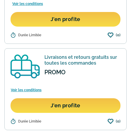
Voir les conditions
J'en profite
(0)
Détails :
Durée Limitée
Abonnez-vous aux e-mails du site
Merrell pour recevoir 10% de remise sur
votre 1ère commande et recevoir en
exclusivité les nouveautés, les ventes
Livraisons et retours gratuits sur
VIP, les concours et bi...
En savoir plus
toutes les commandes
PROMO
Voir les conditions
J'en profite
(0)
Détails :
Durée Limitée
Pour toute commande passée sur le
site Merrell vous profitez de la livraison