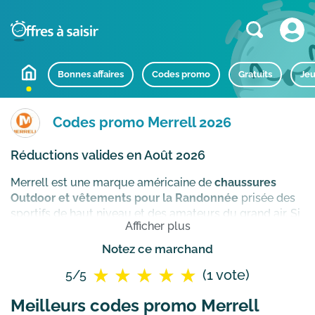
Bonnes affaires
Codes promo
Gratuits
Jeu
Codes promo Merrell 2026
Réductions valides en Août 2026
Merrell est une marque américaine de
chaussures
Outdoor et vêtements pour la Randonnée
prisée des
sportifs de haut niveau et des amateurs du grand air. Si
Afficher plus
vous recherchez une paire de chaussures solides pour
votre prochaine aventure les modèles Merrell
Notez ce marchand
devraient vous plaire !
Comment utiliser un code
(1 vote)
5/5
promotionnel Merrell ?
Meilleurs codes promo Merrell