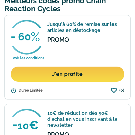
Meilleurs codes promo Chain
Reaction Cycles
Jusqu'à 60% de remise sur les
articles en déstockage
60
PROMO
Voir les conditions
J'en profite
(0)
Détails :
Durée Limitée
Dans sa section déstockage CRC vous
offre des remises allant jusqu'à -60%
sur de nombreux articles de cyclisme,
course à pieds ou natation. Une section
10€ de réduction dès 50€
à visiter régulièr...
En savoir plus
d'achat en vous inscrivant à la
10
newsletter
PROMO