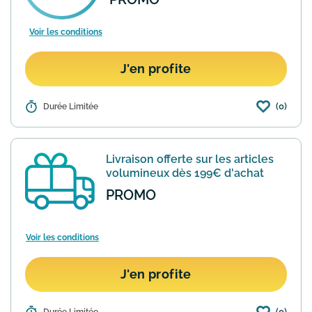
Voir les conditions
J'en profite
(0)
Détails :
Durée Limitée
Recevez 10€ sur votre première
commande et soyez le premier à
recevoir les dernières promotions et
nouvelles. Minimum 50€ dépensé. Pour
Livraison offerte sur les articles
les nouveaux clients uniquement.
En
volumineux dès 199€ d'achat
savoir plus
PROMO
Voir les conditions
J'en profite
(0)