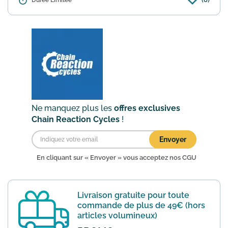
Détails :
Durée Limitée
Pour les articles les plus volumineux de
son catalogue Chain Reaction Cycles
vous offre la livraison dès 199€ de
commande. Modalités complètes
sur https://www.chainreacti...
En savoir
plus
Ne manquez plus les
offres exclusives
Chain Reaction Cycles
!
Envoyer
En cliquant sur « Envoyer » vous acceptez nos
CGU
Livraison gratuite pour toute
commande de plus de 49€ (hors
articles volumineux)