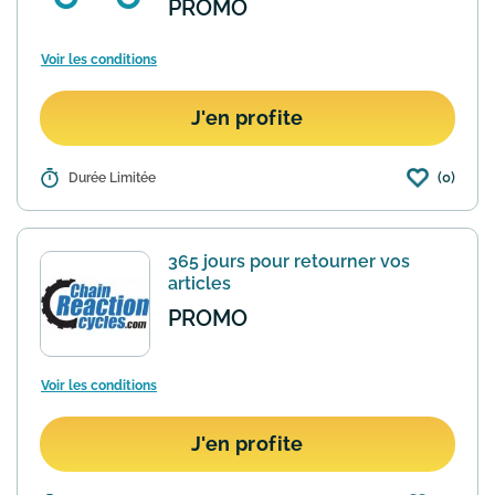
PROMO
Voir les conditions
J'en profite
(0)
Détails :
Durée Limitée
Dès 49€ d'achat Chain Reaction Cycles
vous offre la livraison gratuite à
domicile en France sur tous de son
catalogue hors articles volumineux).
365 jours pour retourner vos
Pas de code nécessaire, l...
En savoir
articles
plus
PROMO
Voir les conditions
J'en profite