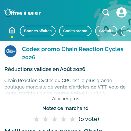
Bonnes affaires
Codes promo
Gratuits
Jeu
Codes promo Chain Reaction Cycles
2026
Réductions valides en Août 2026
Chain Reaction Cycles ou CRC est la plus grande
boutique mondiale de
vente d'articles de VTT, vélo de
route, triathlon ou de course à pied
. Un site à
Afficher plus
connaitre pour tous les passionnés de cyclisme qui
recherchent un nouveau vélo ou des composants
Notez ce marchand
(fourche, selle, cadre, roue, pédalier, etc) pour profiter
(0 vote)
pleinement de leurs sorties.
Comment utiliser un code
promo Chain Reaction Cycles ?