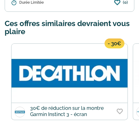
(0)
Détails :
Durée Limitée
Si vous n’êtes pas entièrement satisfait
d’un article commandé sur le site Chain
Reaction Cycles, vous disposez de 12
Ces offres similaires devraient vous
mois pour le retourner et obtenir un
remboursement i...
En savoir plus
plaire
- 30€
30€ de réduction sur la montre
Garmin Instinct 3 - écran