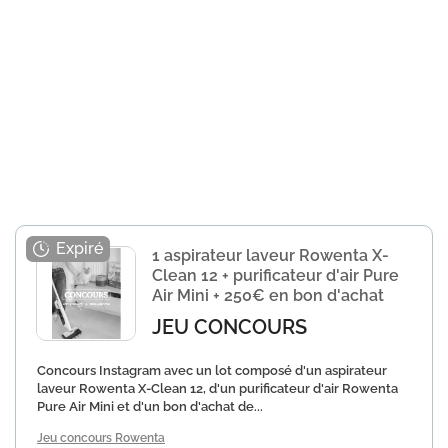
1 aspirateur laveur Rowenta X-
Clean 12 + purificateur d'air Pure
Air Mini + 250€ en bon d'achat
JEU CONCOURS
Concours Instagram avec un lot composé d'un aspirateur
laveur Rowenta X-Clean 12, d'un purificateur d'air Rowenta
Pure Air Mini et d'un bon d'achat de...
Jeu concours Rowenta