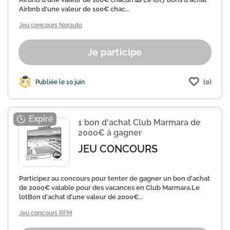
Airbnb d'une valeur de 100€ chac...
Jeu concours Norauto
Je participe
(0)
Publiée le 10 juin
1 bon d'achat Club Marmara de
2000€ à gagner
JEU CONCOURS
Participez au concours pour tenter de gagner un bon d'achat
de 2000€ valable pour des vacances en Club Marmara.Le
lotBon d'achat d'une valeur de 2000€...
Jeu concours RFM