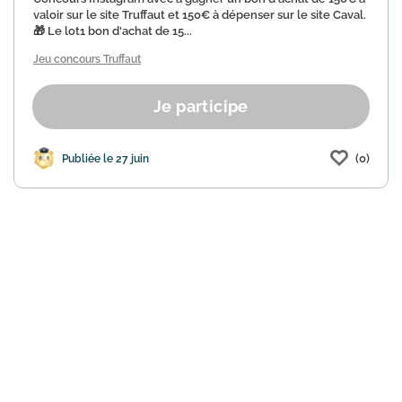
valoir sur le site Truffaut et 150€ à dépenser sur le site Caval.
🎁 Le lot1 bon d'achat de 15...
Jeu concours Truffaut
Je participe
(0)
Publiée le 27 juin