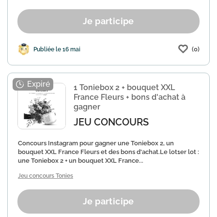
Je participe
(0)
Publiée le 16 mai
1 Toniebox 2 + bouquet XXL
France Fleurs + bons d'achat à
gagner
JEU CONCOURS
Concours Instagram pour gagner une Toniebox 2, un
bouquet XXL France Fleurs et des bons d'achat.Le lot1er lot :
une Toniebox 2 + un bouquet XXL France...
Jeu concours Tonies
Je participe