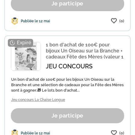
Je participe
(0)
Publiée le 12 mai
1 bon d'achat de 100€ pour
bijoux Un Oiseau sur la Branche +
cadeaux Fête des Mères (valeur 1
JEU CONCOURS
Un bon d'achat de 100€ pour les bijoux Un Oiseau sur la
Branche et une sélection de cadeaux pour la Fête des Mères
sont à gagner.🎁 Le lot1 bon d'achat...
Jeu concours La Chaise Longue
Je participe
(0)
Publiée le 12 mai