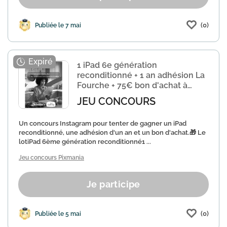
(0)
Publiée le 7 mai
1 iPad 6e génération
reconditionné + 1 an adhésion La
Fourche + 75€ bon d'achat à
gagner
JEU CONCOURS
Un concours Instagram pour tenter de gagner un iPad
reconditionné, une adhésion d'un an et un bon d'achat.🎁 Le
lotiPad 6ème génération reconditionné1 ...
Jeu concours Pixmania
Je participe
(0)
Publiée le 5 mai