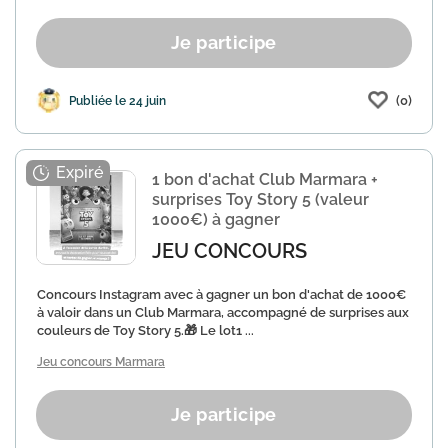
Je participe
(0)
Publiée le 24 juin
1 bon d'achat Club Marmara +
surprises Toy Story 5 (valeur
1000€) à gagner
JEU CONCOURS
Concours Instagram avec à gagner un bon d'achat de 1000€
à valoir dans un Club Marmara, accompagné de surprises aux
couleurs de Toy Story 5.🎁 Le lot1 ...
Jeu concours Marmara
Je participe