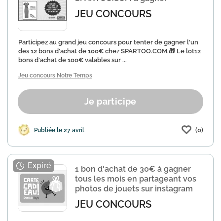
JEU CONCOURS
Participez au grand jeu concours pour tenter de gagner l'un
des 12 bons d'achat de 100€ chez SPARTOO.COM.🎁 Le lot12
bons d'achat de 100€ valables sur ...
Jeu concours Notre Temps
Je participe
(0)
Publiée le 27 avril
1 bon d'achat de 30€ à gagner
tous les mois en partageant vos
photos de jouets sur instagram
JEU CONCOURS