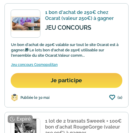
1 bon d'achat de 250€ chez
Ocarat (valeur 250€) à gagner
JEU CONCOURS
Un bon d'achat de 250€ valable sur tout le site Ocarat est à
gagner.🎁 Le lot1 bon d'achat de 250€ utilisable sur
l'ensemble du site Ocarat.Valeur comm...
Jeu concours Cosmopolitan
Je participe
(0)
Publiée le 30 mai
1 lot de 2 transats Sweeek + 100€
bon d'achat RougeGorge (valeur
219,99€) à gagner