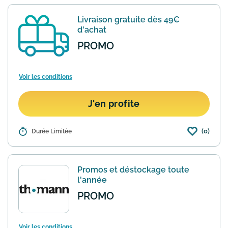
signaux.
Livraison gratuite dès 49€
d'achat
PROMO
Voir les conditions
J'en profite
(0)
Détails :
Durée Limitée
Le site Thomann offre la livraison de
votre commande en 3 / 4 jours ouvrés
dès 49€ d'achat. En dessous de ce
montant vous devrez vous acquitter
Promos et déstockage toute
de 4,80€ de frais de port.
En savoir plus
l'année
PROMO
Voir les conditions