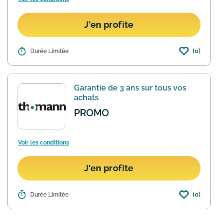
J'en profite
(0)
Détails :
Durée Limitée
Le site Thomann dispose d'une section
"déstockage" dans laquelle vous
trouverez toute l'année une sélection
d'articles de musique comme neufs à
Garantie de 3 ans sur tous vos
des prix cassés.
En savoir plus
achats
PROMO
Voir les conditions
J'en profite
(0)
Détails :
Durée Limitée
Gage de qualité le site Thomann vous
offre 3 ans de garanti sur tous vos
achats. Certains produits à durée de vie