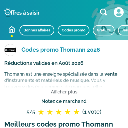
Bonnes affaires
Codes promo
Gratuits
Jeu
Codes promo Thomann 2026
Réductions valides en Août 2026
Thomann est une enseigne spécialisée dans la
vente
d’instruments et matériels de musique
. Vous y
trouverez des équipements de marques telles
Afficher plus
que Yamaha, Fender, Shure, Sennheiser, Gibson,
Behringer ou Roland que ce soit pour équiper un
Notez ce marchand
studio, une salle de spectacle ou simplement vous
(1 vote)
5/5
faire plaisir. Outre des équipements de sonorisation,
retrouvez également sur son e-shop différents lots
Meilleurs codes promo Thomann
d’équipements d’éclairage, d’effets et processeurs