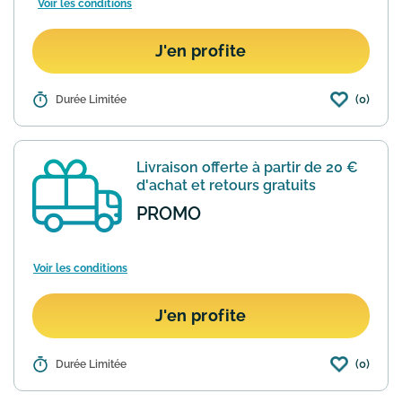
Voir les conditions
J'en profite
(0)
Détails :
Durée Limitée
Bax Music propose un rayon stock B
avec des remises allant jusqu'à -20%
sur des produits neufs dont l'emballage
est endommagé ou manquant ou de
Livraison offerte à partir de 20 €
produits qui présentent de...
En savoir
d'achat et retours gratuits
plus
PROMO
Voir les conditions
J'en profite
(0)
Détails :
Durée Limitée
Pour tout achat d'une valeur supérieure
à 20€ effectué sur le site internet de