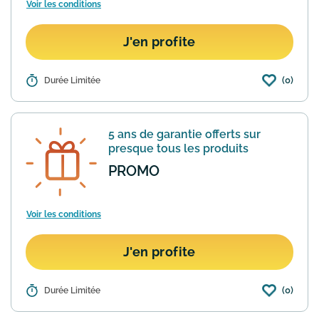
Voir les conditions
J'en profite
(0)
Détails :
Durée Limitée
Faites plaisir à vos proches et
surprenez-les avec un chèque-cadeau
de Bax Music de la valeur de votre
choix. Que ce soit pour un anniversaire
5 ans de garantie offerts sur
ou Noël, un chèque-cadeau e...
En
presque tous les produits
savoir plus
PROMO
Voir les conditions
J'en profite
(0)
Détails :
Durée Limitée
Bon à savoir, le site Bax Music offre une
période de garantie de 5 ans sur