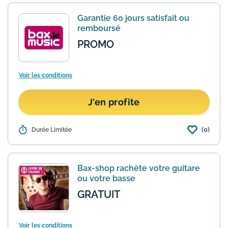
presque tous ses produits. En cas de
produit défectueux Bax Music prend en
Garantie 60 jours satisfait ou
charge tous les frai...
En savoir plus
remboursé
PROMO
Voir les conditions
J'en profite
(0)
Détails :
Durée Limitée
Vous n'êtes pas satisfait d'un produit
commandé sur Bax Music ? Pour toute
commande, Bax Music vous offre une
garantie 60 jours satisfait ou
Bax-shop rachète votre guitare
remboursé. Durant ce délai, v...
En savoir
ou votre basse
plus
GRATUIT
Voir les conditions