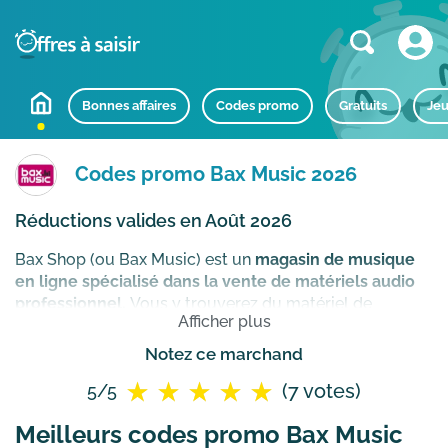
Bonnes affaires
Codes promo
Gratuits
Jeu
Codes promo Bax Music 2026
Réductions valides en Août 2026
Bax Shop (ou Bax Music) est un
magasin de musique
en ligne spécialisé dans la vente de matériels audio
professionnel.
Vous y trouverez du matériel de
Afficher plus
sonorisation (casques audio, table de mixage,
équipement DJ, enceintes), d’éclairage ou des
Notez ce marchand
instruments de musique (guitare acoustique ou
(7 votes)
5/5
électrique, basse, piano) de marques telles que Fazley,
Yamaha, Sennheiser, Pioneer, Denon DJ ou JBL.
Meilleurs codes promo Bax Music