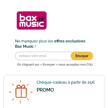
Bax-Shop, les frais de livraison
standards vous sont offerts ! Alors
profitez-en pour vous ...
En savoir plus
Ne manquez plus les
offres exclusives
Bax Music
!
Envoyer
En cliquant sur « Envoyer » vous acceptez nos
CGU
Chèque-cadeau à partir de 25€
PROMO