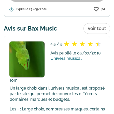
(0)
Détails :
Expiré le 25/05/2026
Bax-shop.fr propose une offre spéciale
avec 10% de réduction sur tout le site.
Utilisez le code promo
EASTER9EQKAAHV lors du paiement
Avis sur Bax Music
Voir tout
pour bénéficier de cette remise. Cet...
En
savoir plus
4.5 / 5
Avis publié le 06/07/2018
Univers musical
Tom
Un large choix dans l'univers musical est proposé
par le site qui permet de couvrir les différents
domaines, marques et budgets.
Les + : Large choix, nombreuses marques, certains