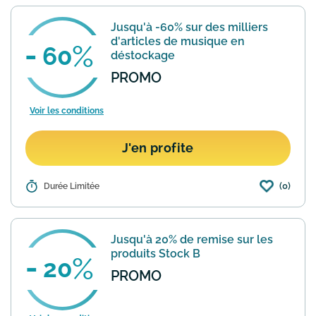
Jusqu'à -60% sur des milliers
d'articles de musique en
60
déstockage
PROMO
Voir les conditions
J'en profite
(0)
Détails :
Durée Limitée
Dans la section déstockage du site Bax
Music vous pourrez profiter de milliers
d'articles et instruments de musique en
fin de série avec des remises allant
Jusqu'à 20% de remise sur les
jusqu'à -60%.
En savoir plus
produits Stock B
20
PROMO