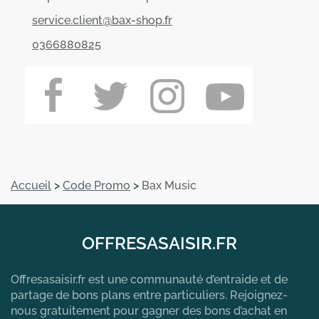
service.client@bax-shop.fr
0366880825
Accueil
>
Code Promo
>
Bax Music
OFFRESASAISIR.FR
Offresasaisir.fr est une communauté d’entraide et de
partage de bons plans entre particuliers. Rejoignez-
nous gratuitement pour gagner des bons d’achat en