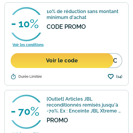
10% de réduction sans montant
minimum d'achat
10
CODE PROMO
Voir les conditions
DUC
Voir le code
(14)
Détails :
Durée Limitée
Avec ce code promotionnel, bénéficiez
de 10% de réduction immédiate sur
votre commande JBL, sans montant
minimum d'achat.
En savoir plus
[Outlet] Articles JBL
reconditionnés remisés jusqu'à
70
-70%. Ex : Enceinte JBL Xtreme à
199€
PROMO