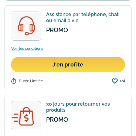
section dédiée aux achats en grande
quantité vous pouvez profiter de remise
Assistance par téléphone, chat
importante pour votre entr...
En savoir
ou email à vie
plus
PROMO
Voir les conditions
J'en profite
(0)
Détails :
Durée Limitée
Une promesse pas banale ! Lorsque
vous passez commande sur le site JBL
vous profitez ensuite d'une
assistance par téléphone, chat ou email
30 jours pour retourner vos
à vie. Retrouvez les informati...
En savoir
produits
plus
PROMO