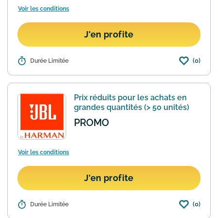
Voir les conditions
J'en profite
(0)
Détails :
Durée Limitée
Pour toute commande sur le site de la
marque hifi JBL vous profitez de la
livraison gratuite sans montant
minimum d'achat. La réduction
Prix réduits pour les achats en
s'applique automatiquement au pani...
grandes quantités (> 50 unités)
En savoir plus
PROMO
Voir les conditions
J'en profite
(0)
Détails :
Durée Limitée
Vous avez une grosse commande à
passer sur le site JBL ? Grâce à sa