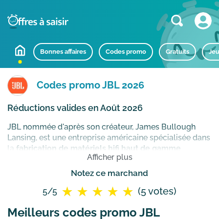
Bonnes affaires
Codes promo
Gratuits
Jeu
Codes promo JBL 2026
Réductions valides en Août 2026
JBL nommée d'après son créateur, James Bullough
Lansing, est une entreprise américaine spécialisée dans
la
fabrication de matériels hifi haut de gamme
.
Afficher plus
Reconnu dans le monde entier, la marque vous
propose un très large choix d'articles hifi allant des
Notez ce marchand
enceintes portables
, aux
casques audio
, en passant par
(5 votes)
5/5
les
barres de son
.
Meilleurs codes promo JBL