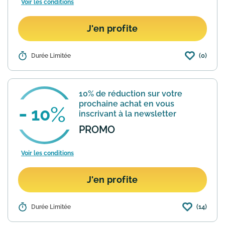
Voir les conditions
J'en profite
(0)
Détails :
Durée Limitée
L'excellente marque de produits hifi JBL
propose sur une site une section
"Outlet" avec plusieurs dizaines
d'articles reconditionnés à neuf avec
10% de réduction sur votre
des remises pouvant all...
En savoir plus
prochaine achat en vous
10
inscrivant à la newsletter
PROMO
Voir les conditions
J'en profite
(14)
Détails :
Durée Limitée
Avant de passer commande sur le site
de la marque JBL, pensez à vous