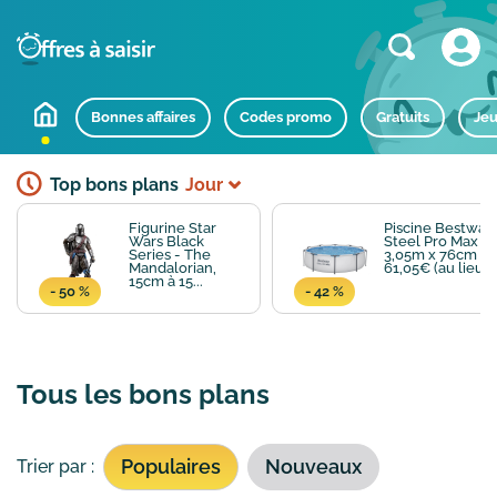
Bonnes affaires
Codes promo
Gratuits
Jeu
Top bons plans
Jour
Figurine Star
Piscine Bestway
Wars Black
Steel Pro Max
Series - The
3,05m x 76cm à
Mandalorian,
61,05€ (au lieu...
15cm à 15...
- 50 %
- 42 %
Tous les bons plans
Populaires
Nouveaux
Trier par :