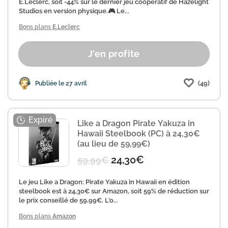
E.Leclerc, soit -44% sur le dernier jeu coopératif de Hazelight
Studios en version physique.🎮 Le...
Bons plans
E.Leclerc
J'en profite
(49)
Publiée le 27 avril
Like a Dragon Pirate Yakuza in
Hawaii Steelbook (PC) à 24,30€
(au lieu de 59,99€)
24,30€
59,99€
Le jeu Like a Dragon: Pirate Yakuza in Hawaii en édition
steelbook est à 24,30€ sur Amazon, soit 59% de réduction sur
le prix conseillé de 59,99€. L'o...
Bons plans
Amazon