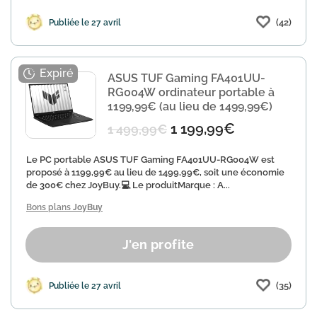
(42)
Publiée le 27 avril
ASUS TUF Gaming FA401UU-
RG004W ordinateur portable à
1199,99€ (au lieu de 1499,99€)
1 199,99€
1 499,99€
Le PC portable ASUS TUF Gaming FA401UU-RG004W est
proposé à 1199,99€ au lieu de 1499,99€, soit une économie
de 300€ chez JoyBuy.💻 Le produitMarque : A...
Bons plans
JoyBuy
J'en profite
(35)
Publiée le 27 avril