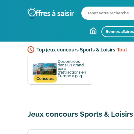
Bonnes affaires
Top jeux concours Sports & Loisirs
Tout
Des entrées
dans un grand
parc
d’attractions en
Europe à gag...
Concours
Jeux concours Sports & Loisirs