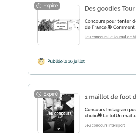
Des goodies Tour
Concours pour tenter d
de France.🎯 Comment pa
Jeu concours Le Journal de M
Publiée le 16 juillet
1 maillot de foot 
Concours Instagram pou
choix.🎁 Le lotUn maillo
Jeu concours Intersport