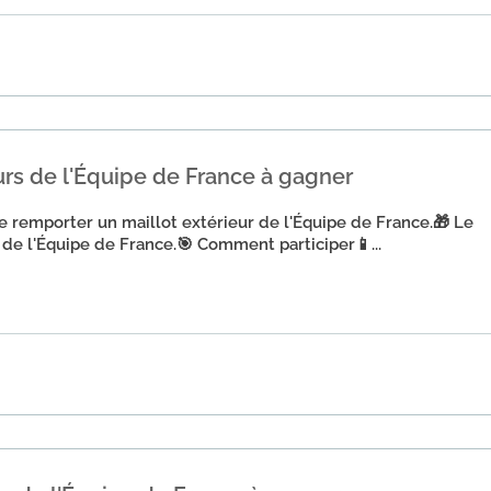
eurs de l'Équipe de France à gagner
 remporter un maillot extérieur de l'Équipe de France.🎁 Le
s de l'Équipe de France.🎯 Comment participer📱...