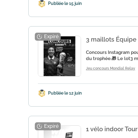
Publiée le 15 juin
3 maillots Équipe
Concours Instagram pou
du trophée.🎁 Le lot3 ma
Jeu concours Mondial Relay
Publiée le 12 juin
1 vélo indoor Tou