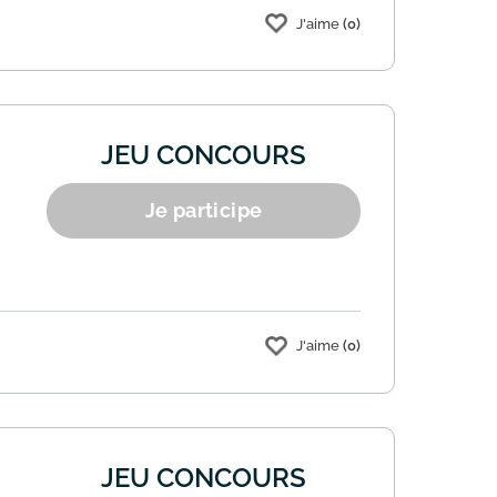
J'aime
(0)
JEU CONCOURS
Je participe
J'aime
(0)
JEU CONCOURS