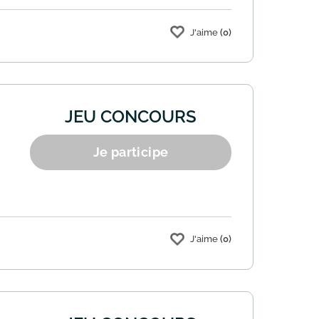
J'aime
(0)
JEU CONCOURS
Je participe
J'aime
(0)