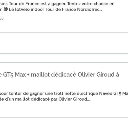
ack Tour de France est à gagner. Tentez votre chance en
m.🎁 Le lotVélo indoor Tour de France NordicTrac...
hop
e GT5 Max + maillot dédicacé Olivier Giroud à
 pour tenter de gagner une trottinette électrique Navee GT5 M
d'un maillot dédicacé par Olivier Giroud....