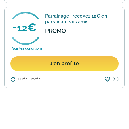
5ème filleul, recevez un bon d’achat
supplémentaire d’une valeur unitaire de
10 €, à valoir sur le site
Parrainage : recevez 12€ en
www.showroomprive.com ou l’appli...
En
parrainant vos amis
savoir plus
12
PROMO
Voir les conditions
J'en profite
(14)
Détails :
Durée Limitée
Bon plan pour gagner des bons d'achat
à utiliser sur Showroomprivé : pour
chaque ami invité vous recevrez un bon
d'achat de 12€ valable un an pour toute
commande supérie...
En savoir plus