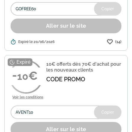
Copier
Aller sur le site
(14)
Détails :
Expiré le 20/06/2026
Showroomprivé vous offre les frais de
livraison dès 60€ d'achat. Utilisez le
code GOFREE60 lors de votre
commande pour bénéficier de cette
10€ offerts dès 70€ d'achat pour
offre. Aucune autre condition c...
En
les nouveaux clients
savoir plus
10
CODE PROMO
Voir les conditions
Copier
Aller sur le site