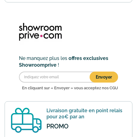
le site Showroomprivé vous pourrez
profiter de 12€ offerts dès 50€ d'achat
hors frais de port et ventes shop-it.
En
savoir plus
Ne manquez plus les
offres exclusives
Showroomprive
!
Envoyer
En cliquant sur « Envoyer » vous acceptez nos
CGU
Livraison gratuite en point relais
pour 20€ par an
PROMO