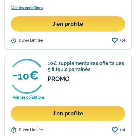
Voir les conditions
J'en profite
(0)
Détails :
Durée Limitée
En souscrivant à l'abonnement infinity
de Showroomprivé pour 20€ vous
profiterez pendant 1 an de la livraison
gratuite en point relais dès 20€ d'achat.
10€ supplémentaires offerts dès
En savoir plus
5 filleuls parrainés
10
PROMO
Voir les conditions
J'en profite
(0)
Détails :
Durée Limitée
Dès la première commande de votre