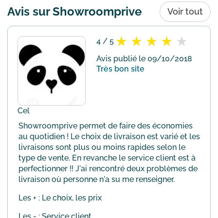
de votre passage en caisse pour
Avis sur Showroomprive
Voir tout
bénéficier de cette offre. Valab...
En
savoir plus
4 / 5
Avis publié le 09/10/2018
Très bon site
Cel
Showroomprive permet de faire des économies
au quotidien ! Le choix de livraison est varié et les
livraisons sont plus ou moins rapides selon le
type de vente. En revanche le service client est à
perfectionner !! J'ai rencontré deux problèmes de
livraison où personne n'a su me renseigner.
Les + : Le choix, les prix
Les - : Service client