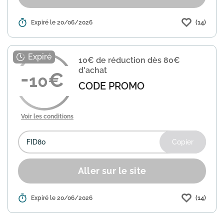
(14)
Détails :
Expiré le 20/06/2026
Profitez de 10€ offerts sur votre
première commande Showroomprivé
dès 70€ d'achat. Utilisez le code
AVENT10 lors de votre commande pour
10€ de réduction dès 80€
bénéficier de cette offre exclusiv...
En
d'achat
savoir plus
10
CODE PROMO
Voir les conditions
Copier
Aller sur le site
(14)
Détails :
Expiré le 20/06/2026
Showroomprivé vous offre 10€ de
réduction sur votre commande dès
80€ d'achat. Utilisez le code FID80 lors