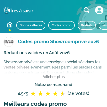
Bonnes affaires
Codes promo
Gratuits
Jeu
Codes promo Showroomprive 2026
Réductions valides en Août 2026
Showroomprivé est une enseigne spécialisée dans les
ventes privées
événementielles parmi les leaders dans
le domaine sur Internet. Disposant d’une clientèle à
Afficher plus
l’internationale notamment en Europe, le site de vente
en ligne propose une variété de ventes exclusives de
Notez ce marchand
grandes marque à prix discount. Son slogan : "
Il est
(28 votes)
4.5/5
urgent de se faire plaisir
".
Meilleurs codes promo