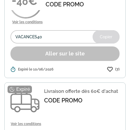
40
CODE PROMO
Voir les conditions
Copier
Aller sur le site
(7)
Détails :
Expiré le 10/06/2026
Showroomprivé propose une remise de
40€ sur les ventes voyages. Utilisez le
code VACANCES40 lors de votre
commande pour bénéficier de cette
Livraison offerte dès 60€ d'achat
offre. Les conditions générale...
En
savoir plus
CODE PROMO
Voir les conditions