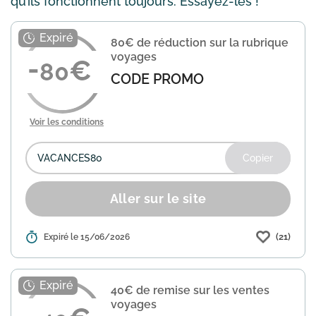
qu’ils fonctionnent toujours. Essayez-les !
80€ de réduction sur la rubrique
voyages
80
CODE PROMO
Voir les conditions
Copier
Aller sur le site
(21)
Détails :
Expiré le 15/06/2026
Showroomprive propose une remise
immédiate de 80€ sur la rubrique
voyages. Utilisez le code VACANCES80
lors de votre commande pour
40€ de remise sur les ventes
bénéficier de cette offre. Les conditio...
voyages
En savoir plus