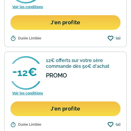
Voir les conditions
J'en profite
(0)
Détails :
Durée Limitée
Le site Showroomprive.com vous
propose toutes les plus grandes
marquesen ventes privées jusqu'à -70%.
Consultez chaque jour les nouvelles
12€ offerts sur votre 1ère
ventes pour dénicher les meilleu...
En
commande dès 50€ d'achat
savoir plus
12
PROMO
Voir les conditions
J'en profite
(0)
Détails :
Durée Limitée
En vous inscrivant pour la 1ère fois sur