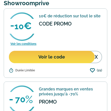
Showroomprive
10€ de réduction sur tout le site
CODE PROMO
10
Voir les conditions
77X
Voir le code
(21)
Détails :
Durée Limitée
Profitez de 10€ de réduction
supplémentaire sur l'ensemble du site
Showroomprive. Utilisez le code
LAUAX77X lors de votre commande
Grandes marques en ventes
pour bénéficier de cette offre. Valable...
privées jusqu'à -70%
En savoir plus
70
PROMO