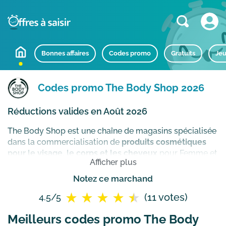
Bonnes affaires
Codes promo
Gratuits
Jeu
Codes promo The Body Shop 2026
Réductions valides en Août 2026
The Body Shop est une chaîne de magasins spécialisée
dans la commercialisation de
produits cosmétiques
pour le visage, le corps et les cheveux
pour Femme et
Afficher plus
Homme. Créée en1976, à Brighton, Angleterre par Anita
Roddick la marque The Body Shop développe des
Notez ce marchand
parfums
, des soins et du
maquillage
naturels certifiés
(11 votes)
4.5/5
commerce équitable et garantis sans test sur les
animaux.
Meilleurs codes promo The Body