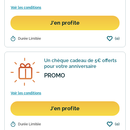
Voir les conditions
J'en profite
(0)
Détails :
Durée Limitée
Dès que votre panier dépasse les 40€
d'achat The Body Shop vous offre
gratuitement les frais de livraison
standard à domicile. La réduction
Un chèque cadeau de 5€ offerts
s'applique automatiquement au ...
En
pour votre anniversaire
savoir plus
PROMO
Voir les conditions
J'en profite
(0)
Détails :
Durée Limitée
À l’occasion de votre anniversaire, The