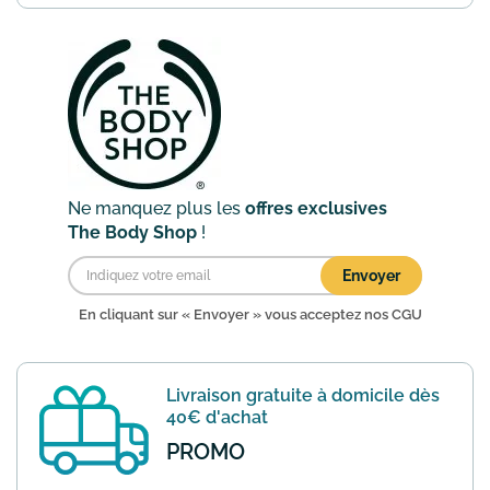
le site The Body Shop vous pourrez
bénéficier de la livraison gratuite en
point retrait. Remise automatiquement
directement appliqué...
En savoir plus
Ne manquez plus les
offres exclusives
The Body Shop
!
Envoyer
En cliquant sur « Envoyer » vous acceptez nos
CGU
Livraison gratuite à domicile dès
40€ d'achat
PROMO