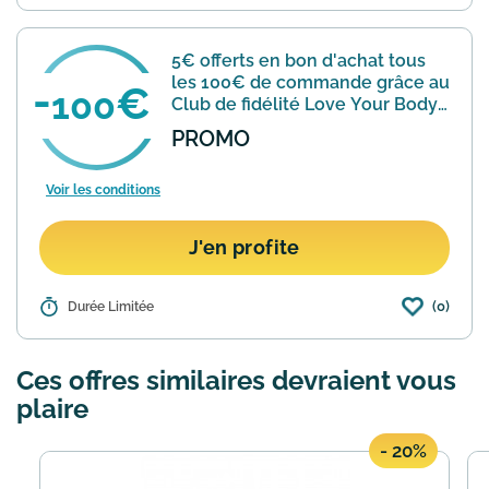
Body Shop vous offre un chèque
cadeau d'une valeur de 5€. Seule
condition pour en profiter : être inscrit(e)
5€ offerts en bon d'achat tous
au Club Fidélité Lov...
En savoir plus
les 100€ de commande grâce au
100
Club de fidélité Love Your Body
Club
PROMO
Voir les conditions
J'en profite
(0)
Détails :
Durée Limitée
En rejoignant gratuitement le
programme de fidélité The Body Shop
"Love Your Body Club" vous cumulerez
Ces offres similaires devraient vous
1 point de fidélité par euro dépensé. Dès
100 points cumulés vous r...
En savoir
plaire
plus
- 20%