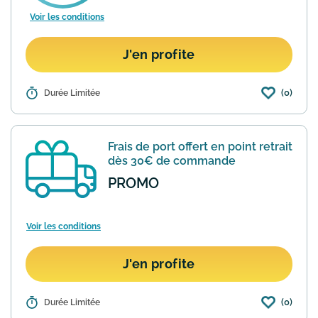
Voir les conditions
J'en profite
(0)
Détails :
Durée Limitée
Grâce à son partenariat avec le site
Unidays, le site de produits de beauté
The Body Shop offre 15% de remise aux
étudiants pour toute commande sur
Frais de port offert en point retrait
son site Internet.
En savoir plus
dès 30€ de commande
PROMO
Voir les conditions
J'en profite
(0)
Détails :
Durée Limitée
Pour tout achat dépassant les 30€ sur