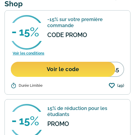
Shop
-15% sur votre première
commande
15
CODE PROMO
Voir les conditions
E15
Voir le code
(49)
Détails :
Durée Limitée
Réduction de 15% sur l'ensemble de vos
achats pour votre première commande
sur le site http://www.thebodyshop.fr.
Best sellers >
15% de réduction pour les
https://www.thebodyshop.fr/corps-
étudiants
bain/be...
En savoir plus
15
PROMO