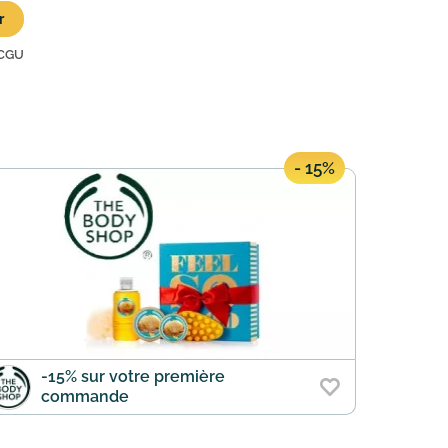
r
CGU
- 15%
-15% sur votre première
commande