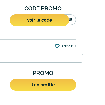
CODE PROMO
Voir le code
NUE
J'aime
(14)
 panier et bénéficiez immédiatement de
PROMO
J'en profite