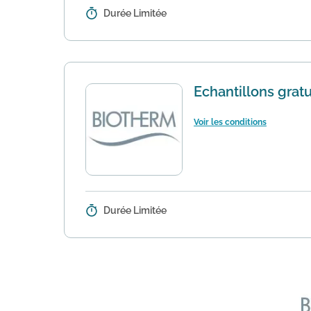
Durée Limitée
Détails :
Dès 40€ d'achat sur le site de ven
s'applique directement au panier.
Echantillons gra
Voir les conditions
Durée Limitée
Détails :
Pour toute commande sur le site d
renseigner l'ajout des échantillons 