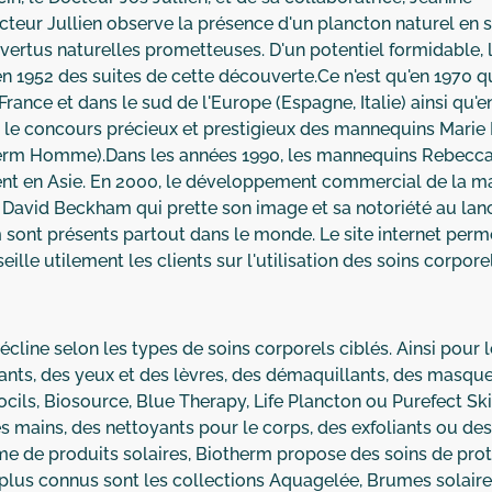
Docteur Jullien observe la présence d'un plancton naturel en
 vertus naturelles prometteuses. D'un potentiel formidable, 
n 1952 des suites de cette découverte.Ce n'est qu'en 1970 q
ance et dans le sud de l'Europe (Espagne, Italie) ainsi qu'
 concours précieux et prestigieux des mannequins Marie H
erm Homme).Dans les années 1990, les mannequins Rebecca 
nt en Asie. En 2000, le développement commercial de la mar
st David Beckham qui prette son image et sa notoriété au l
ont présents partout dans le monde. Le site internet perme
lle utilement les clients sur l'utilisation des soins corpore
cline selon les types de soins corporels ciblés. Ainsi pour 
tants, des yeux et des lèvres, des démaquillants, des masque
iocils, Biosource, Blue Therapy, Life Plancton ou Purefect 
es mains, des nettoyants pour le corps, des exfoliants ou 
e de produits solaires, Biotherm propose des soins de prot
 plus connus sont les collections Aquagelée, Brumes solaire