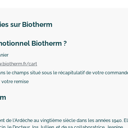
ies sur Biotherm
motionnel Biotherm ?
anier
.biotherm.fr/cart
ns le champs situé sous le récapitulatif de votre command
 votre remise
rm
 de l'Ardèche au vingtième siècle dans les années 1940. El
in, le Docteur Jos Jullien, et de sa collaboratrice, Jeanine