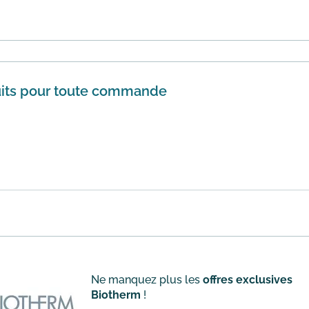
te en ligne de la marque Biotherm vous profitez de la livrai
En savoir plus
tuits pour toute commande
e la marque Biotherm vous recevrez des échantillons gratui
se fait ...
En savoir plus
Ne manquez plus les
offres exclusives
Biotherm
!