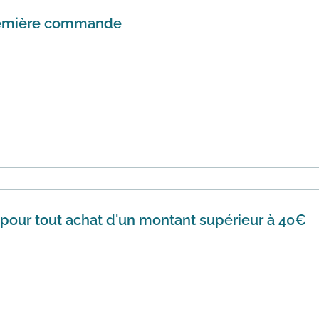
première commande
 sur Biotherm , appliquez ce code promotionnel dans votre
 votre a...
En savoir plus
e pour tout achat d'un montant supérieur à 40€