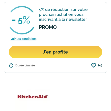
pain.
5% de réduction sur votre
prochain achat en vous
5
inscrivant à la newsletter
PROMO
Voir les conditions
J'en profite
(0)
Détails :
Durée Limitée
Bon à savoir : bénéficiez d'une remise
immédiate de -5% sur votre prochain
achat KitchenAid en vous inscrivant à la
newsletter du site. Vous recevrez le
code immédiatemen...
En savoir plus