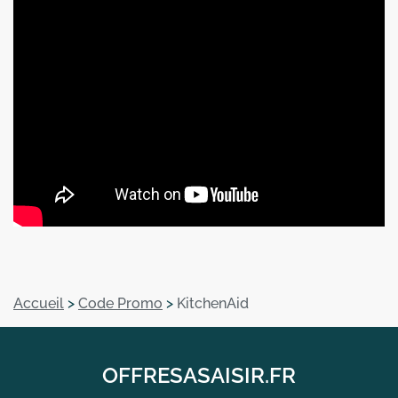
Accueil
>
Code Promo
>
KitchenAid
OFFRESASAISIR.FR