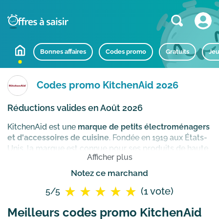
Bonnes affaires
Codes promo
Gratuits
Jeu
Codes promo KitchenAid 2026
Réductions valides en Août 2026
KitchenAid est une
marque de petits électroménagers
et d'accessoires de cuisine
. Fondée en 1919 aux États-
Unis, la marque est connue pour ses produits de haute
Afficher plus
qualité et de longue durée de vie, conçus pour aider
les cuisiniers professionnels et amateurs à préparer
Notez ce marchand
des plats savoureux. KitchenAid propose une gamme
(1 vote)
5/5
complète de produits pour la cuisine, y compris des
mélangeurs, des batteurs, des robots de cuisine, des
Meilleurs codes promo KitchenAid
mixeurs, des blenders, des hachoirs et des machines à