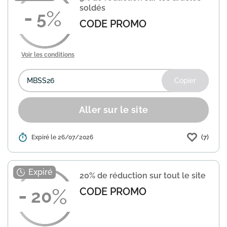
soldés
5
CODE PROMO
Voir les conditions
Copier
Aller sur le site
(7)
Détails :
Expiré le 26/07/2026
KitchenAid propose une réduction de
5% sur les articles soldés de sa
boutique en ligne. Utilisez le code
promo MBSS26 au moment de valider
20% de réduction sur tout le site
votre commande pour en bénéfici...
En
savoir plus
CODE PROMO
20