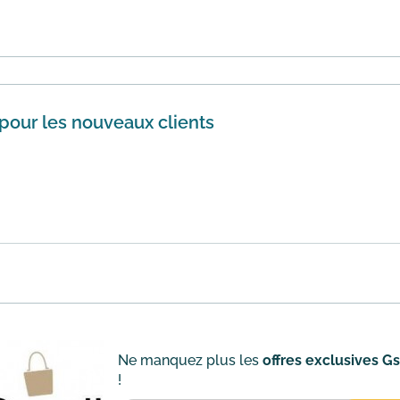
 partir de 40€ de commande chez Gsell en utilisant ce code
pour les nouveaux clients
ors de la validation de votre panier et bénéficiez d'une r
n savoir plus
Ne manquez plus les
offres exclusives Gs
!