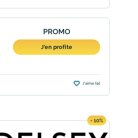
PROMO
J'en profite
J'aime
(0)
budget ? Bonne nouvelle ! Le site vous
- 10%