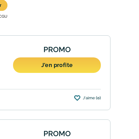
r
CGU
PROMO
J'en profite
J'aime
(0)
int relais Mondial Relay. Remise
PROMO