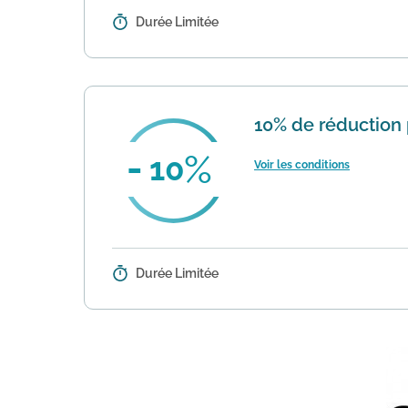
Durée Limitée
Détails :
Bénéficiez de 10% de réduction à
10% de réduction 
10
Voir les conditions
Durée Limitée
Détails :
Appliquez ce code promotionnel l
le site de Gsell. Conditions : 1...
E