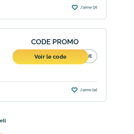
J'aime
(7)
 promotionnel.
En savoir plus
CODE PROMO
Voir le code
NUE
J'aime
(0)
emise de 10% sur votre commande passée sur
ell