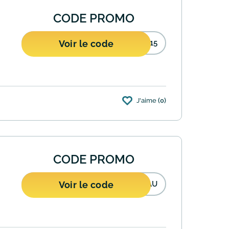
CODE PROMO
Voir le code
T15
J'aime
(0)
promo. Ce code est pas cumulable avec les
CODE PROMO
Voir le code
EAU