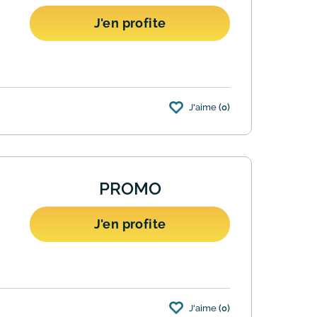
J'en profite
J'aime
(0)
t de la différence ! Conditions : Le prix
PROMO
J'en profite
J'aime
(0)
s produits si jamais un article ou