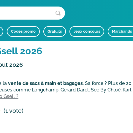
Codes promo
Gratuits
Jeux concours
Marchands
sell 2026
oût 2026
s la
vente de sacs à main et bagages
. Sa force ? Plus de 2
euses comme Longchamp, Gerard Darel, See By Chloé, Karl L
 Gsell ?
(1 vote)