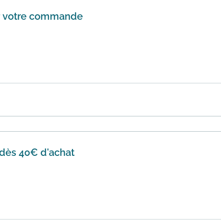
r votre commande
mise supplémentaire de 15% supplémentaires avec ce code 
ur le...
En savoir plus
 dès 40€ d'achat