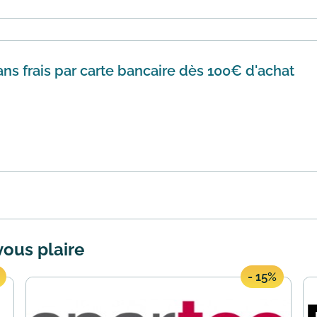
e vous conv...
En savoir plus
ns frais par carte bancaire dès 100€ d'achat
passer sur le site Gsell et aimeriez ne pas plomber votre 
 en 3X sa...
En savoir plus
vous plaire
- 15%