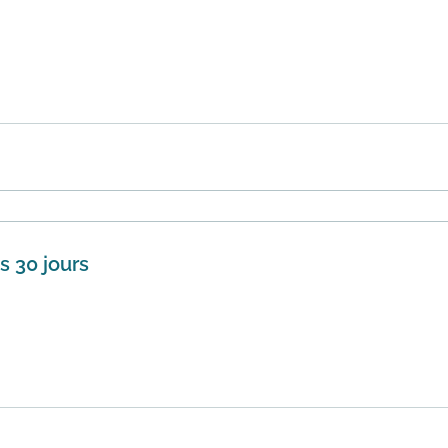
 cher ailleurs Gsell s'engage à vous rembourser 2X le montan
...
En savoir plus
s 30 jours
ll vous profitez d'un délais de 30 jours pour retourner vo