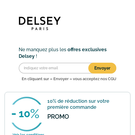
de se rendre sur la page de l'offre pour
activer la rem...
En savoir plus
Ne manquez plus les
offres exclusives
Delsey
!
Envoyer
En cliquant sur « Envoyer » vous acceptez nos
CGU
10% de réduction sur votre
première commande
10
PROMO