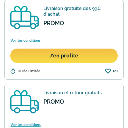
commande. Le code à utiliser vous sera
Livraison gratuite dès 99€
envoyé directeme...
En savoir plus
d'achat
PROMO
Voir les conditions
J'en profite
(0)
Détails :
Durée Limitée
Delsey propose la livraison gratuite
pour toute commande d'un montant
minimum de 99€. Une fois votre panier
atteignant ce seuil, les frais de port sont
Livraison et retour gratuits
automatiquement of...
En savoir plus
PROMO
Voir les conditions