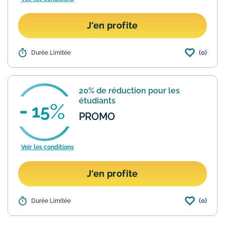
J'en profite
(0)
Détails :
Durée Limitée
Dans sa section "Petits Prix" la marque
Delsey propose une sélection de
bagage à -30%. Pratique pour dénicher
votre prochaine valise sans vous ruiner.
20% de réduction pour les
En savoir plus
étudiants
15
PROMO
Voir les conditions
J'en profite
(0)
Détails :
Durée Limitée
Grâce à son partenariat avec Student
Beans la marque Delsey propose 15%
de réduction pour les étudiants. Il suffit