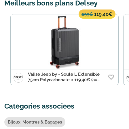
Meilleurs bons plans Delsey
électroniques. La durée de garantie de
votre produit est mentio...
En savoir
plus
119,40€
299€
Valise Jeep by - Soute L Extensible
75cm Polycarbonate à 119,40€ (au
lieu de 299€)
Catégories associées
Bijoux, Montres & Bagages