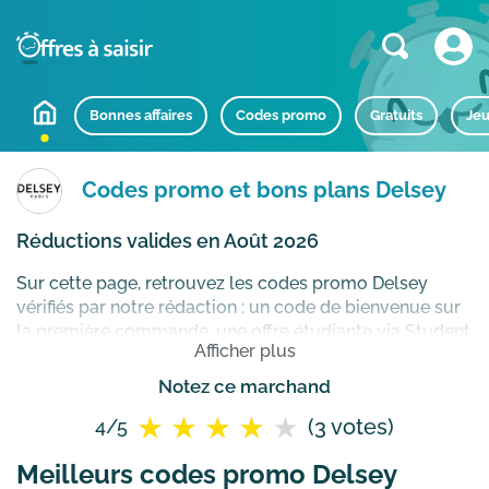
Bonnes affaires
Codes promo
Gratuits
Jeu
Codes promo et bons plans Delsey
Réductions valides en Août 2026
Sur cette page, retrouvez les codes promo Delsey
vérifiés par notre rédaction : un code de bienvenue sur
la première commande, une offre étudiante via Student
Afficher plus
Beans, une réduction à l’inscription à la newsletter, ainsi
que la livraison et les retours offerts (selon conditions).
Notez ce marchand
Offres vérifiées le jeudi 6 août 2026. Marque spécialisée
(3 votes)
4/5
dans l’univers de la bagagerie, Delsey vous
accompagne dans vos déplacements au travers d’un
Meilleurs codes promo Delsey
vaste choix de valises, sacs mais aussi d’étuis et de