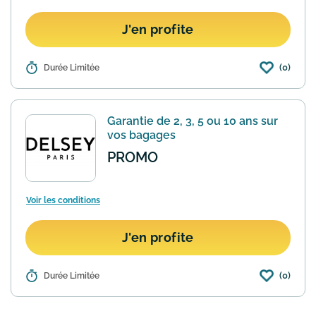
J'en profite
(0)
Détails :
Durée Limitée
Pour toute commande effectuer sur le
site de la marque Delsey vous
bénéficier de la livraison et des retours
gratuits. La remise s'applique
Garantie de 2, 3, 5 ou 10 ans sur
automatiquement au panier.
En savoir
vos bagages
plus
PROMO
Voir les conditions
J'en profite
(0)
Détails :
Durée Limitée
Tout bagage DELSEY est garanti 2, 3, 5
ou 10 ans à partir de sa date d’achat,
hors éléments électriques et