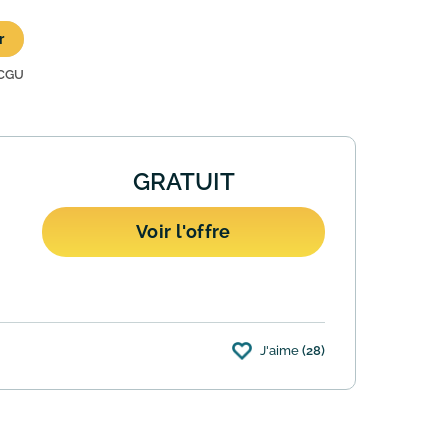
r
CGU
GRATUIT
Voir l'offre
J'aime
(28)
ne. Vous ne payez que 15 jours après la