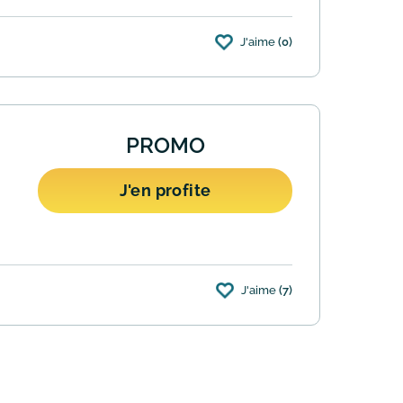
J'aime
(0)
t valable pour plusieurs souscriptions
PROMO
J'en profite
J'aime
(7)
e parrainé(e) par un de vos proches,