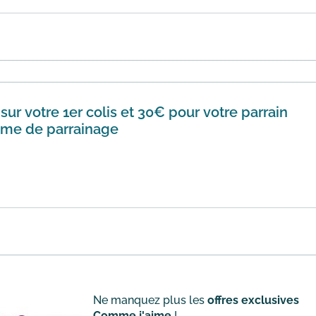
membres d’un même foyer – sans limitation en nombre – et es
lis mi...
En savoir plus
ur votre 1er colis et 30€ pour votre parrain
me de parrainage
 d’un programme d’1 colis minceur minimum, vous pouvez êtr
me dans l...
En savoir plus
Ne manquez plus les
offres exclusives
Comme j'aime
!