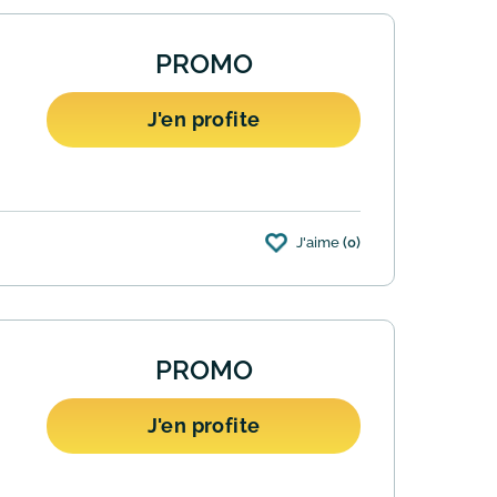
PROMO
J'en profite
J'aime
(0)
eur minimum. Les adresses de livraison
PROMO
J'en profite