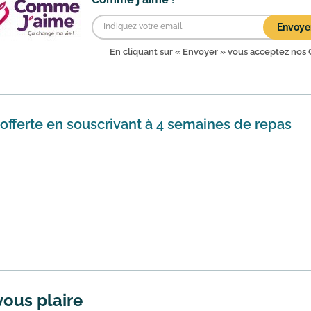
Envoye
En cliquant sur « Envoyer » vous acceptez nos
 offerte en souscrivant à 4 semaines de repas
 même temps 3 autres semaines. Vous testez pendant 1 semai
ous ave...
En savoir plus
vous plaire