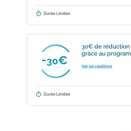
Durée Limitée
Détails :
L’offre famille est réservée aux 
simultanées d’un programme d’1 co
30€ de réduction s
grâce au program
30
Voir les conditions
Durée Limitée
Détails :
Pour toute première souscription
client ou ancien client Comme J’ai