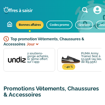
Bonnes affaires
Codes promo
Gratuits
Jeu
Top promotion Vêtements, Chaussures &
Accessoires
Jour
2 soutiens-
PUMA Army
gorge achetés,
Trainer Noir à
le 3ème offert
53,95€ (au lieu
sur l'app
de 89,95€)
- 40 %
Promotions Vêtements, Chaussures
& Accessoires