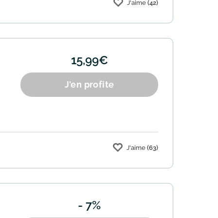
J'aime
(42)
15,99€
J'en profite
J'aime
(63)
- 7%