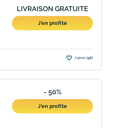
LIVRAISON GRATUITE
J'en profite
J'aime
(56)
- 50%
J'en profite