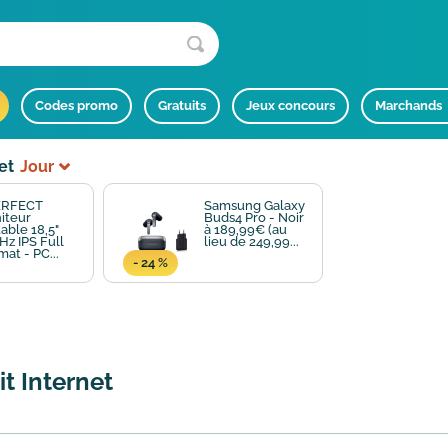
Codes promo
Gratuits
Jeux concours
Marchands
et
Jour
ERFECT
Samsung Galaxy
iteur
Buds4 Pro - Noir
able 18,5"
à 189,99€ (au
Hz IPS Full
lieu de 249,99...
at - PC...
- 24 %
t Internet