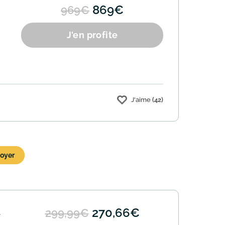
869€
969€
J'en profite
J'aime
(42)
à
270,66€
299,99€