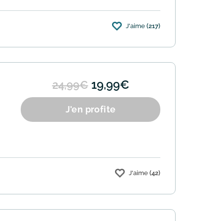
J'aime
(217)
19,99€
24,99€
J'en profite
J'aime
(42)