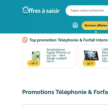
Bonnes affaires
Top promotion Téléphonie & Forfait Intern
Smartphone
UP
Apple iPhone 17
Mon
512 Go - Vert
port
sauge à 989€
120 
(au li...
HD m
- 18 %
- 35 %
Promotions Téléphonie & Forfai