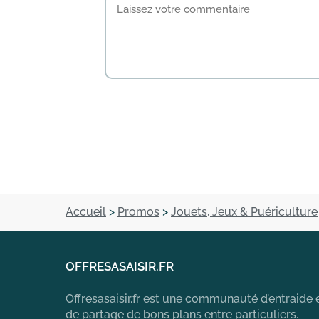
Accueil
>
Promos
>
Jouets, Jeux & Puériculture
OFFRESASAISIR.FR
Offresasaisir.fr est une communauté d’entraide 
de partage de bons plans entre particuliers.