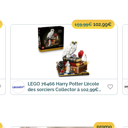
102,99€
159,99€
LEGO 76466 Harry Potter L’école
des sorciers Collector à 102,99€
(au lieu de 159,99€)
promo