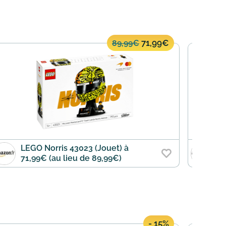
71,99€
89,99€
LEGO Norris 43023 (Jouet) à
L
71,99€ (au lieu de 89,99€)
R
d
- 15%