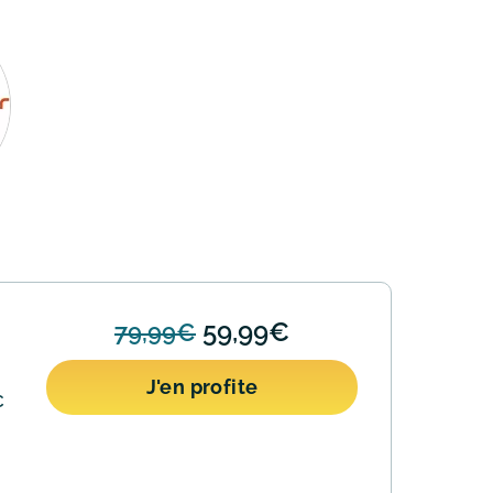
59,99€
79,99€
J'en profite
€