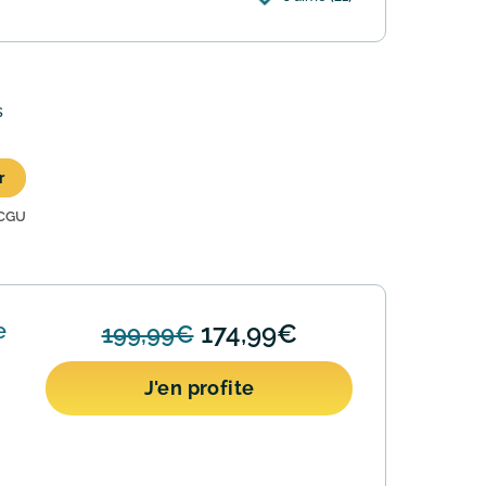
s
r
CGU
e
174,99€
199,99€
J'en profite