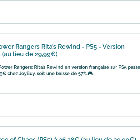
wer Rangers Rita’s Rewind - PS5 - Version
 (au lieu de 29,99€)
ower Rangers: Rita’s Rewind en version française sur PS5 pass
9€ chez JoyBuy, soit une baisse de 57%.🎮...
ee of Chaos (PS5) à 26,38€ (au lieu de 29,99€)