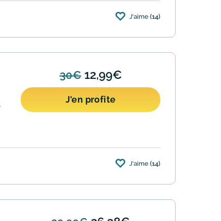
J'aime
(14)
12,99€
30€
J'en profite
e
J'aime
(14)