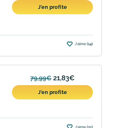
J'en profite
J'aime
(14)
21,83€
79,99€
J'en profite
J'aime
(21)