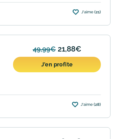
J'aime
(21)
21,88€
49,99€
J'en profite
J'aime
(28)