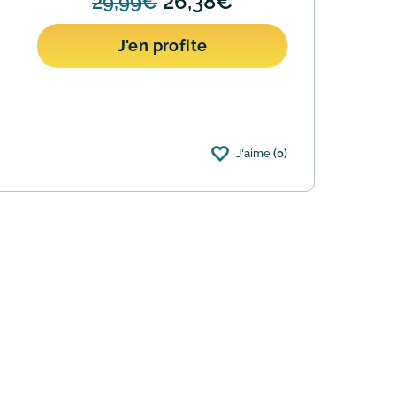
26,38€
29,99€
J'en profite
J'aime
(0)