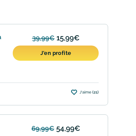
à
15,99€
39,99€
J'en profite
J'aime
(21)
54,99€
69,99€