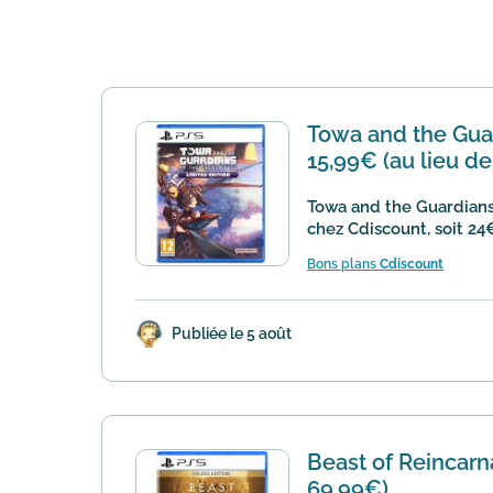
Towa and the Guar
15,99€ (au lieu d
Towa and the Guardians 
chez Cdiscount, soit 24€
Bons plans
Cdiscount
Publiée le 5 août
Beast of Reincarna
69,99€)