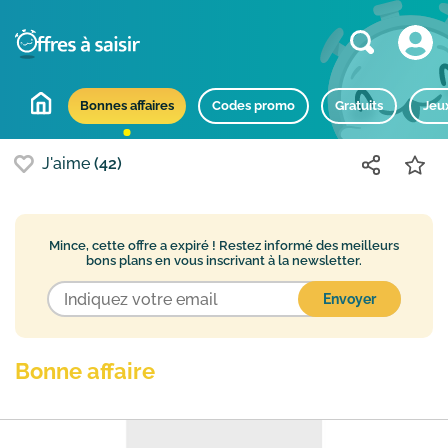
Bons plans populaires
Bonnes affaires
Codes promo
Gratuits
Jeu
J'aime
(42)
Mince, cette offre a expiré !
Restez informé des meilleurs
bons plans en vous inscrivant à la newsletter.
Bonne affaire