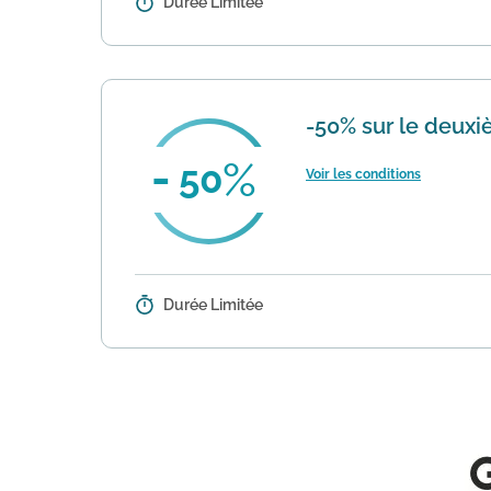
Durée Limitée
Détails :
Gemo propose une offre bébé avec
autres conditions mentionnées. Val
-50% sur le deux
50
Voir les conditions
Durée Limitée
Détails :
Cette offre permet de bénéficier
de la catégorie femme. L'opération 