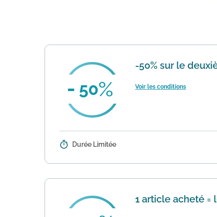
-50% sur le deux
50
Voir les conditions
Durée Limitée
Détails :
Cette offre permet d'obtenir une 
sélection de sous-vêtements pour 
1 article acheté =