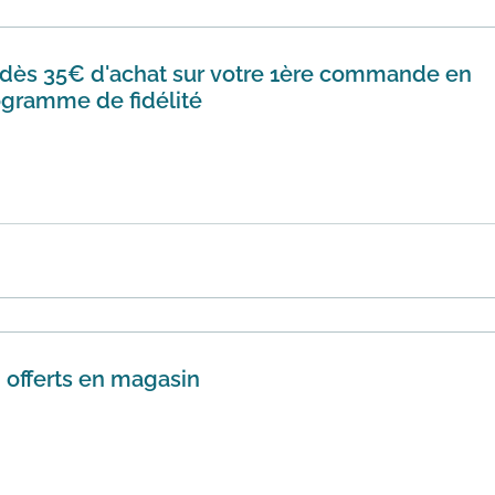
 dès 35€ d'achat sur votre 1ère commande en
rogramme de fidélité
 35€ d'achat sur votre 1ère commande en vous inscrivant au
tion.
En savoir plus
on offerts en magasin