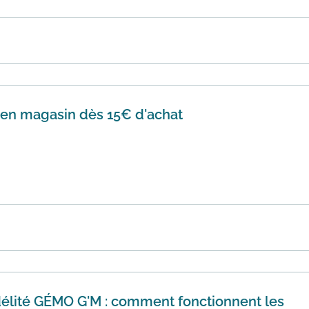
etrait et livraison offerts pour les achats en magasin. Les 
lter ...
En savoir plus
e en magasin dès 15€ d'achat
plus de 15€ la marque de vêtements GEMO offre la livraison
vous sur c...
En savoir plus
élité GÉMO G'M : comment fonctionnent les