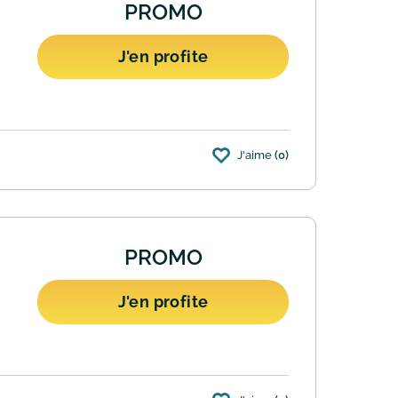
PROMO
J'en profite
J'aime
(0)
e commande. L'opération s'applique aux
PROMO
J'en profite