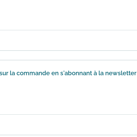
ticle à -50% sur le moins cher des articles achetés. L'offre
...
En savoir plus
sur la commande en s'abonnant à la newsletter
que vous propose Gémo! Bénéficiez de 10% de réduction su
!
En savoir plus