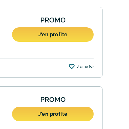
PROMO
J'en profite
J'aime
(0)
 programme de fidélité du site GEMO.
PROMO
J'en profite