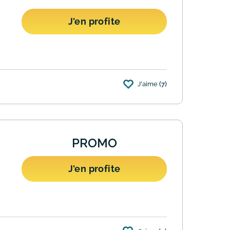
J'en profite
J'aime
(7)
 achats et actions. En adhérant, vous
PROMO
J'en profite