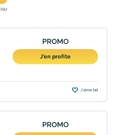
CGU
PROMO
J'en profite
J'aime
(0)
é. L'opération est valable sur la
PROMO