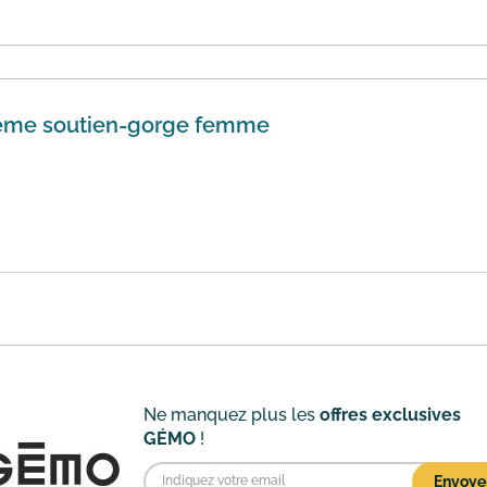
 -50% sur le deuxième pyjama acheté. L'offre s'applique s
able ...
En savoir plus
ième soutien-gorge femme
 de -50% sur le deuxième soutien-gorge femme acheté. Elle
est ...
En savoir plus
Ne manquez plus les
offres exclusives
GÉMO
!
Envoye