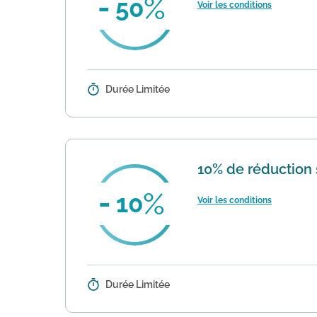
50
Voir les conditions
Durée Limitée
Détails :
L'opération propose un deuxième ar
signalés dans la sélection. Valable 
10% de réduction 
10
Voir les conditions
Durée Limitée
Détails :
Profitez de ce nouveau bon plan 
newsletter Une belle offre à saisir