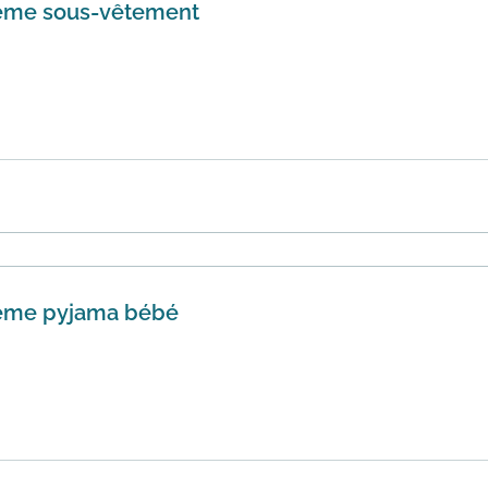
ième sous-vêtement
r -50% de réduction sur le deuxième sous-vêtement de votr
ns condi...
En savoir plus
ième pyjama bébé