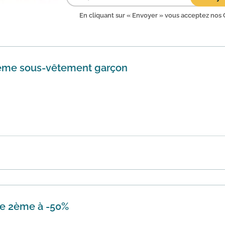
En cliquant sur « Envoyer » vous acceptez nos
ième sous-vêtement garçon
réduction de 50% sur le deuxième sous-vêtement garçon achet
garçons. L'...
En savoir plus
 le 2ème à -50%