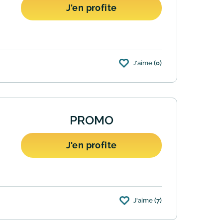
J'en profite
J'aime
(0)
 s'applique uniquement sur les articles
PROMO
J'en profite
J'aime
(7)
r la commande en s'abonnant à la