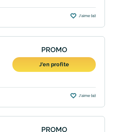
J'aime
(0)
conditions spécifiques ne sont pas
PROMO
J'en profite
J'aime
(0)
 gratuite dans l'un de ses magasins.
PROMO