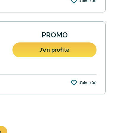
J'aime
(0)
pécifiquement aux pyjamas pour bébé, sans
PROMO
J'en profite
J'aime
(0)
 s'applique uniquement aux soutiens-gorge
r