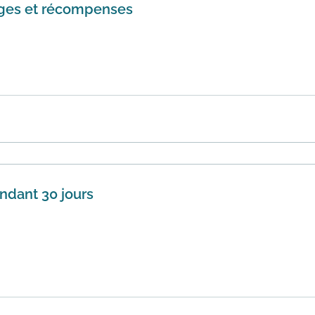
tages et récompenses
pelé G'M, est un système gratuit de points cumulés sur vos
suite, ...
En savoir plus
endant 30 jours