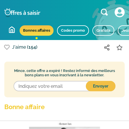
Bons plans populaires
Bonnes affaires
Codes promo
Gratuits
Jeu
J'aime
(154)
Mince, cette offre a expiré !
Restez informé des meilleurs
bons plans en vous inscrivant à la newsletter.
Bonne affaire