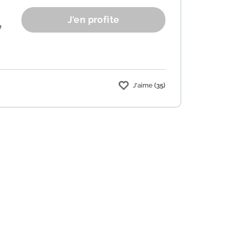
J'en profite
e
J'aime
(35)