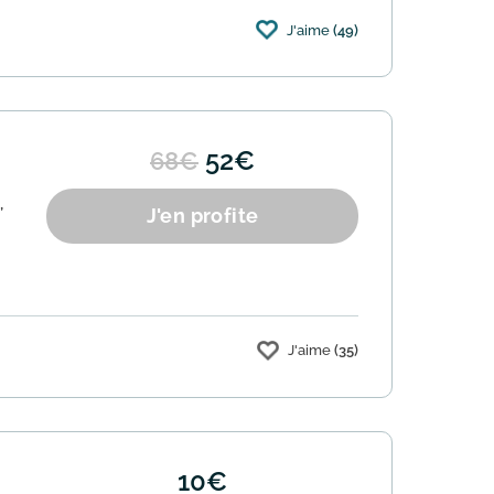
J'aime
(49)
52€
68€
,
J'en profite
J'aime
(35)
10€