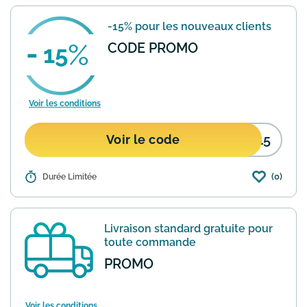
-15% pour les nouveaux clients
CODE PROMO
15
Voir les conditions
E15
Voir le code
(0)
Détails :
Durée Limitée
En insérant ce code promotionnel,
obtenez une réduction de 15% sur votre
première commande sur la totalité du
site The Kooples. Hors produits soldés
Livraison standard gratuite pour
et/ou promotions.
En savoir plus
toute commande
PROMO
Voir les conditions