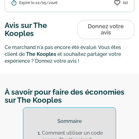
(0)
Détails :
Expiré le 22/05/2026
The Kooples propose une offre
exclusive avec jusqu'à 15% de réduction
sur une sélection d'articles signalés.
Pour en bénéficier, appliquez le code
Avis sur The
Donnez votre
promo "MILAN" lors de v...
En savoir plus
Kooples
avis
Ce marchand n'a pas encore été évalué. Vous êtes
client de
The Kooples
et souhaitez partager votre
expérience ? Donnez votre avis !
À savoir pour faire des économies
sur The Kooples
Sommaire
Comment utiliser un code