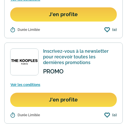
J'en profite
(0)
Détails :
Durée Limitée
La marque The Koople offre la livraison
gratuite sans minimum d'achat en 2 à 3
jours pour toute commande. Remise
appliquée automatiquement au panier.
Inscrivez-vous à la newsletter
En savoir plus
pour recevoir toutes les
dernières promotions
PROMO
Voir les conditions
J'en profite
(0)
Détails :
Durée Limitée
Inscrivez-vous à la newsletter The
Kooples sur