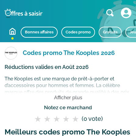
Bonnes affaires
Codes promo
Gratuits
Jeu
Codes promo The Kooples 2026
Réductions valides en Août 2026
The Kooples est une marque de prêt-à-porter et
d’accessoires pour hommes et femmes. La célèbre
marque offre des produits de grande qualité à des prix
Afficher plus
attractifs. Adoptez un look urbain, moderne et unique
grâce aux vêtements et accessoires de la marque.
Notez ce marchand
Intemporel, classe et chic sont les arguments de The
(0 vote)
Kooples pour chacune de ses collections.
Comment
utiliser un code promo The Kooples ?
Meilleurs codes promo The Kooples