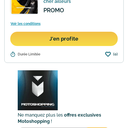
cher ailleurs
PROMO
Voir les conditions
J'en profite
(0)
Détails :
Durée Limitée
Motoshopping se repositionne
régulièrement pour toujours proposer
le meilleur prix. Si malgré tout vous
trouvez moins cher ailleurs,
Motoshopping vous rembourse la
différ...
En savoir plus
Ne manquez plus les
offres exclusives
Motoshopping
!