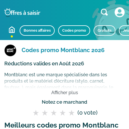
Bonnes affaires
Codes promo
Gratuits
Jeu
Codes promo Montblanc 2026
Réductions valides en Août 2026
Montblanc est une marque spécialisée dans les
produits et le matériel d’écriture (stylo, carnet,
feutres…), mais également dans la maroquinerie, le
Afficher plus
matériel de voyage, les montres et les accessoires.
Cette grande marque est connue à l’internationale pour
Notez ce marchand
ses produits de qualité et ses articles design et
(0 vote)
intemporels.
Comment utiliser un code promo
Montblanc ?
Meilleurs codes promo Montblanc