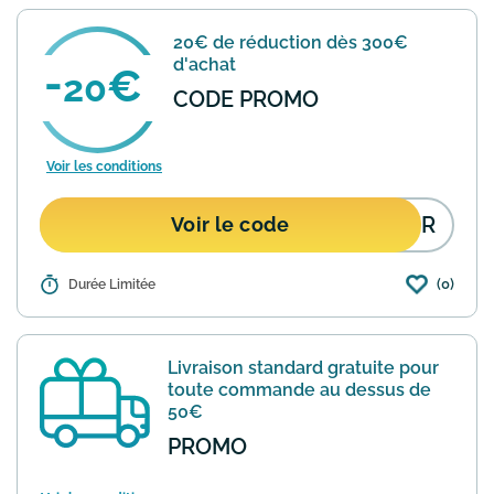
20€ de réduction dès 300€
d'achat
20
CODE PROMO
Voir les conditions
CFR
Voir le code
(0)
Détails :
Durée Limitée
Avec ce code promo profitez de 20€ de
réduction dès 300€ d'achat sur la
boutique en ligne de la célèbre marque
Montblanc.
En savoir plus
Livraison standard gratuite pour
toute commande au dessus de
50€
PROMO