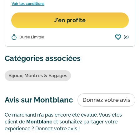
Voir les conditions
J'en profite
(0)
Détails :
Durée Limitée
Si vous cherchez un cadeau unique à
offrir la marque Montblanc vous
propose de personnaliser gratuitement
Catégories associées
une sélection d'articles allant des stylos
aux portefeuilles en ...
En savoir plus
Bijoux, Montres & Bagages
Avis sur Montblanc
Donnez votre avis
Ce marchand n'a pas encore été évalué. Vous êtes
client de
Montblanc
et souhaitez partager votre
expérience ? Donnez votre avis !