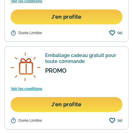
Voir les conditions
J'en profite
(0)
Détails :
Durée Limitée
Passez commande pour plus de 50€
sur le site de la marque Mont Blanc
pour obtenir la livraison standard
gratuite. La remise se fait
Emballage cadeau gratuit pour
automatiquement au panier.
En savoir
toute commande
plus
PROMO
Voir les conditions
J'en profite
(0)
Détails :
Durée Limitée
Pour tout achat effectué sur le site
Montblanc vous pouvez profiter d'un