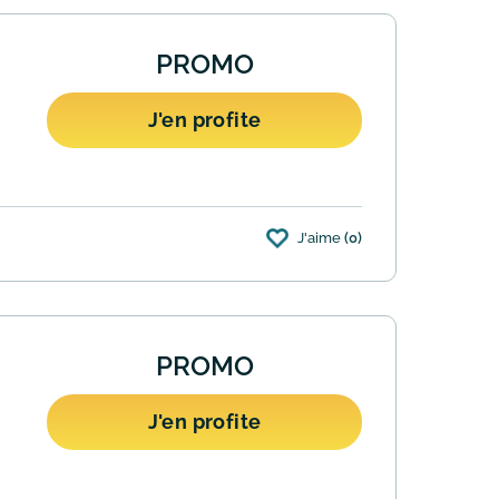
PROMO
J'en profite
J'aime
(0)
ofitez de la livraison gratuite. Pas de
PROMO
J'en profite