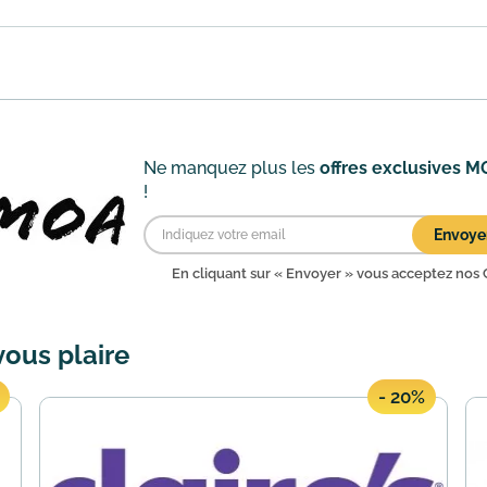
s faire bénéficier de 5€ offerts dès 25€ d'achat. Pour cela, 
savoir plus
Ne manquez plus les
offres exclusives 
!
Envoye
En cliquant sur « Envoyer » vous acceptez nos
vous plaire
- 20%