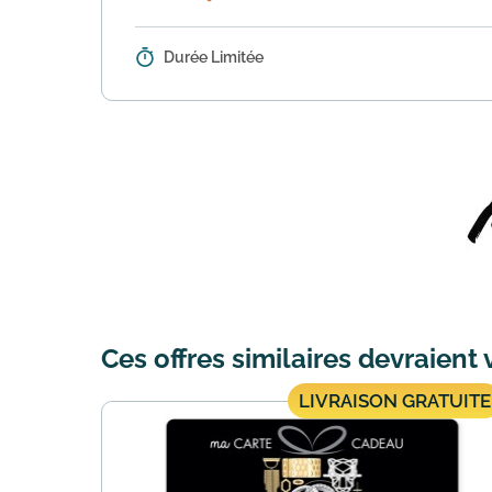
Durée Limitée
Détails :
L'enseigne MOA vous propose de vou
vous recevrez votre offre à l...
En 
Ces offres similaires devraient 
LIVRAISON GRATUITE