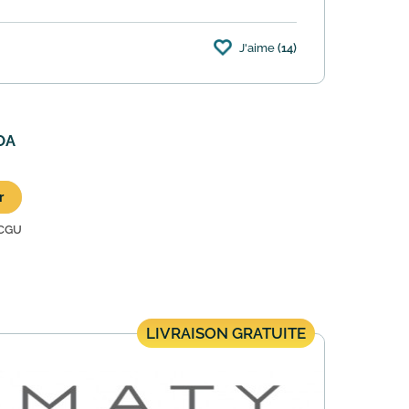
J'aime
(14)
il suffit de vous abonner à la newsletter,
MOA
r
CGU
LIVRAISON GRATUITE