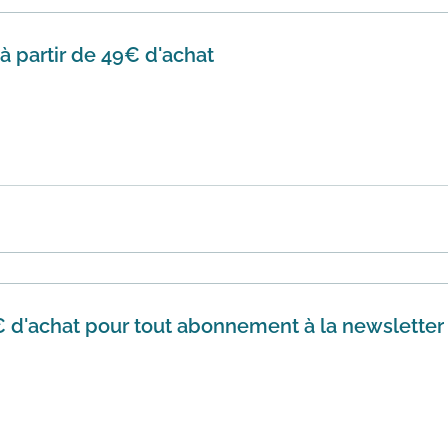
 à partir de 49€ d'achat
€ sur le site de vente de bijoux et accessoires MOA vous pr
ement...
En savoir plus
€ d'achat pour tout abonnement à la newsletter