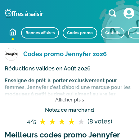
Bonnes affaires
Codes promo
Gratuits
Jeu
Codes promo Jennyfer 2026
Réductions valides en Août 2026
Enseigne de prêt-à-porter exclusivement pour
femmes, Jennyfer c’est d’abord une marque pour les
modeuses à petit budget qui aiment suivre les
Afficher plus
tendances sans se ruiner
! Ciblant surtout les jeunes
femmes, retrouvez sur la boutique en ligne de
Notez ce marchand
l’enseigne mais aussi dans ses magasins, un vaste choix
(8 votes)
4/5
de vêtements pour tous les styles et budgets dont
entre autres des tops, maillots de bain, lingerie, sweat,
Meilleurs codes promo Jennyfer
blousons, jeans accessoires et chaussures.
Comment