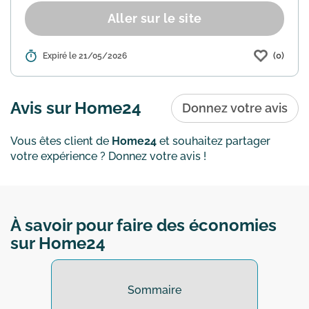
Aller sur le site
(0)
Détails :
Expiré le 21/05/2026
Home24 propose une offre exclusive
avec 14% de réduction sur une sélection
d'articles. Utilisez le code "CL-EXTRA14-
FR" lors de votre commande pour en
Avis sur Home24
Donnez votre avis
bénéficier. Vérifie...
En savoir plus
Vous êtes client de
Home24
et souhaitez partager
votre expérience ? Donnez votre avis !
À savoir pour faire des économies
sur Home24
Sommaire