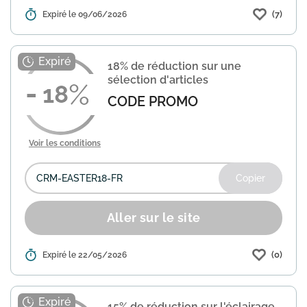
(7)
Détails :
Expiré le 09/06/2026
Home24 propose une réduction de 12%
sur l'ensemble de son catalogue.
Utilisez le code PRO-SUMMER-FR lors
de votre commande pour bénéficier de
18% de réduction sur une
cette offre. Valable sur tou...
En savoir
sélection d'articles
plus
18
CODE PROMO
Voir les conditions
Copier
Aller sur le site
(0)
Détails :
Expiré le 22/05/2026
Profitez de cette offre spéciale chez
Home24 pour économiser sur une
sélection d'articles. Utilisez le code
promo "CRM-EASTER18-FR" lors de
15% de réduction sur l'éclairage