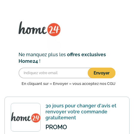
profitez de la livraison à domicile en
France métropolitaine et des retours
gratuits.
En savoir plus
Ne manquez plus les
offres exclusives
Home24
!
Envoyer
En cliquant sur « Envoyer » vous acceptez nos
CGU
30 jours pour changer d'avis et
renvoyer votre commande
gratuitement
PROMO