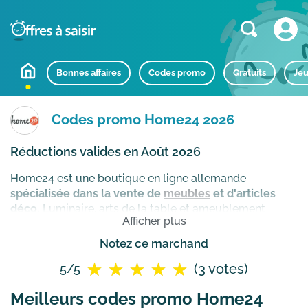
Bonnes affaires
Codes promo
Gratuits
Jeu
Codes promo Home24 2026
Réductions valides en Août 2026
Home24 est une boutique en ligne allemande
spécialisée dans la vente de
meubles
et d'articles
déco.
Luminaire, arts de la table et ameublement
Afficher plus
d'intérieur ou mobilier de jardin, aménagez avec style
et à votre goût votre intérieur grâce à un catalogue de
Notez ce marchand
plus de 100 000 meubles et articles déco tendances.
(3 votes)
5/5
Laissez-vous inspirer par les nombreux univers
proposés (contemporain, moderne, art déco, pop art,
Meilleurs codes promo Home24
vintage, minimaliste, industriel...) et profitez en bonus