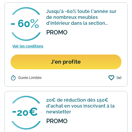
de la livraison à domicile et des retours gratuits !
Comment utiliser un code promotionnel Home24 ?
Jusqu'à -60% toute l'année sur
de nombreux meubles
60
d'intérieur dans la section
promos
PROMO
Voir les conditions
J'en profite
(0)
Détails :
Durée Limitée
Dans sa section "Promos" accessible ici
: https://www.home24.fr/categorie/meubles
reduced=reduced&hidecms=true, Home24
propose toute l'année toutes sortes de
20€ de réduction dès 150€
meubles d'i...
En savoir plus
d'achat en vous inscrivant à la
20
newsletter
PROMO