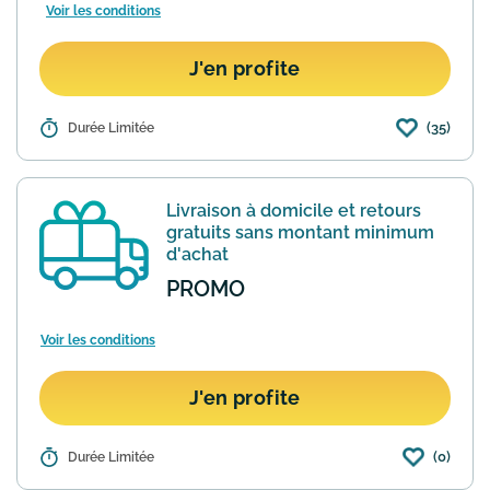
Voir les conditions
J'en profite
(35)
Détails :
Durée Limitée
Astuce pour payer un peu moins cher
votre achat Home24, le site offre un bon
de réduction de 20€ valable dès 150€
d'achat (et valide pendant 6 semaines)
Livraison à domicile et retours
lorsque vous vous...
En savoir plus
gratuits sans montant minimum
d'achat
PROMO
Voir les conditions
J'en profite
(0)
Détails :
Durée Limitée
Avantage assez rare pour une site de
vente de meubles, sur home24 vous