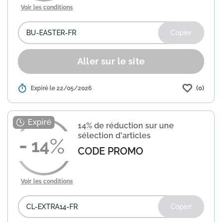
Voir les conditions
Copier
Aller sur le site
(0)
Détails :
Expiré le 22/05/2026
Home24 propose une offre de 15% de
réduction sur une sélection d'articles
signalés. Utilisez le code promo "BU-
EASTER-FR" lors de votre commande
14% de réduction sur une
pour en bénéficier. Les c...
En savoir plus
sélection d'articles
14
CODE PROMO
Voir les conditions
Copier