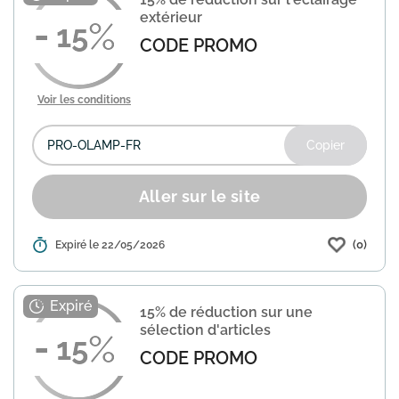
votre commande en ligne. Vérif...
En
extérieur
savoir plus
15
CODE PROMO
Voir les conditions
Copier
Aller sur le site
(0)
Détails :
Expiré le 22/05/2026
Home24 propose une offre spéciale
avec 15% de réduction sur l'éclairage
extérieur. Utilisez le code "PRO-OLAMP-
FR" lors de votre commande pour en
15% de réduction sur une
bénéficier. Les conditio...
En savoir plus
sélection d'articles
15
CODE PROMO