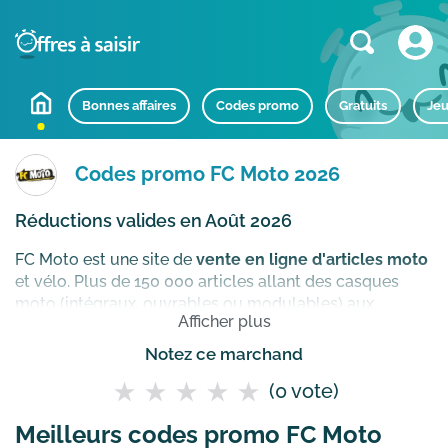
Bonnes affaires
Codes promo
Gratuits
Jeu
Codes promo FC Moto 2026
Réductions valides en Août 2026
FC Moto est une site de
vente en ligne d'articles moto
et vélo. Plus de 150 000 articles allant des casques
moto (intégraux, ouvrables ou modulables) aux
Afficher plus
vêtements renforcés (blousons en cuir, gants, ou
airbags) pour profiter en toute sécurité de sa moto.
Notez ce marchand
Comment utiliser un code promo FC Moto ?
(0 vote)
Meilleurs codes promo FC Moto