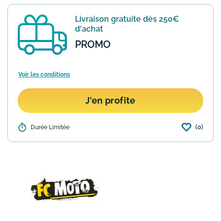
Livraison gratuite dès 250€
d'achat
PROMO
Voir les conditions
J'en profite
(0)
Détails :
Durée Limitée
Pour tout achat de plus de 250€ sur le
site FC Moto vous bénéficiez des frais
de livraison à domicile offert. La
réduction s'applique automatiquement
au panier une fois c...
En savoir plus