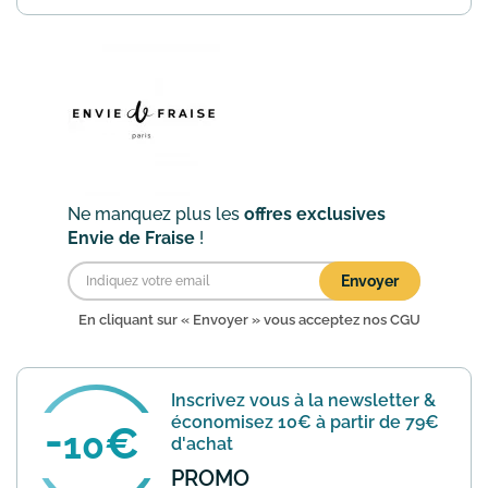
Fraise vous propose des vêtements de
grossesse en fin de série ou en
déstockage à des prix allant jusqu'à
-50% toute l'année !
En savoir plus
Ne manquez plus les
offres exclusives
Envie de Fraise
!
Envoyer
En cliquant sur « Envoyer » vous acceptez nos
CGU
Inscrivez vous à la newsletter &
économisez 10€ à partir de 79€
10
d'achat
PROMO