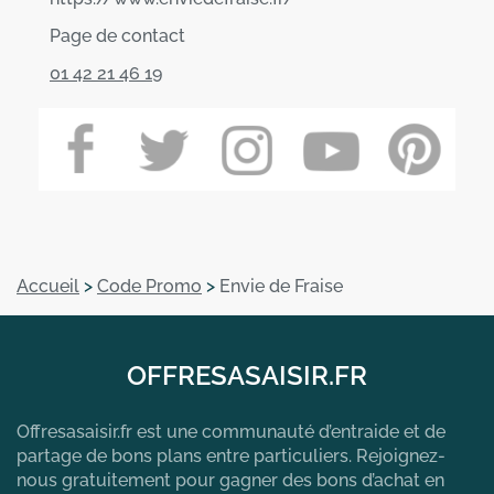
Page de contact
01 42 21 46 19
Accueil
>
Code Promo
>
Envie de Fraise
OFFRESASAISIR.FR
Offresasaisir.fr est une communauté d’entraide et de
partage de bons plans entre particuliers. Rejoignez-
nous gratuitement pour gagner des bons d’achat en