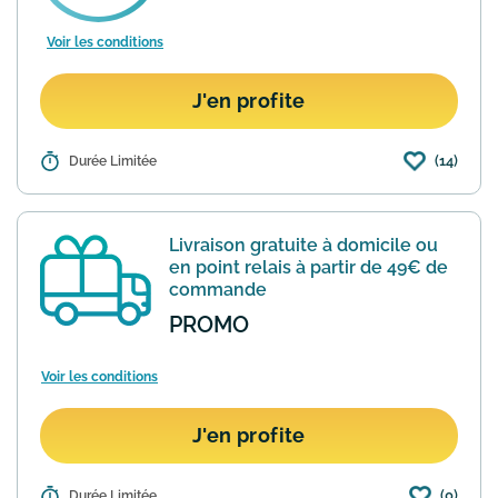
Voir les conditions
J'en profite
(14)
Détails :
Durée Limitée
Valable une seule fois par personne,
vous recevrez un code par e-mail en
vous inscrivant à la newsletter d'Envie
de Fraise. Ce code vous permettra
Livraison gratuite à domicile ou
d'économiser 10€ sur...
En savoir plus
en point relais à partir de 49€ de
commande
PROMO
Voir les conditions
J'en profite
(0)
Durée Limitée