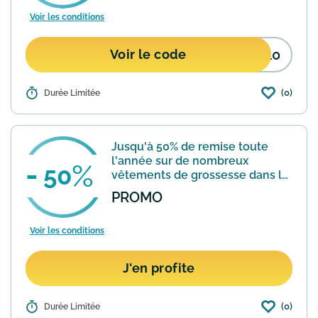
Voir les conditions
Y10
Voir le code
(0)
Détails :
Durée Limitée
Bénéficiez de 10€ de réduction
immédiate pour toute commande à
partir de 79€ en appliquant ce code
promo dans votre panier sur Envie de
Jusqu'à 50% de remise toute
Fraise.
En savoir plus
l'année sur de nombreux
50
vêtements de grossesse dans la
section outlet
PROMO
Voir les conditions
J'en profite
(0)
Détails :
Durée Limitée
Dans sa section "Outlet" le site Envie de