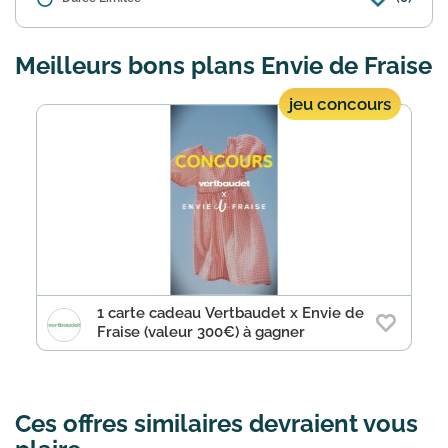
Détails :
Dès 49€ d'achat sur le site Envie de
Frais vous profiterez de la livraison
gratuite à domicile ou en point relais. La
Meilleurs bons plans Envie de Fraise
réduction se fait automatiquement au
panier une fois...
En savoir plus
jeu concours
1 carte cadeau Vertbaudet x Envie de
Fraise (valeur 300€) à gagner
Ces offres similaires devraient vous