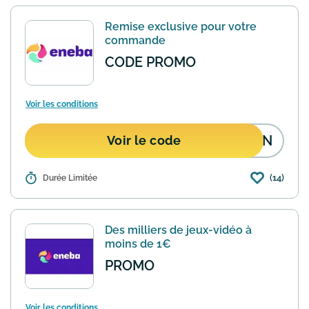
Remise exclusive pour votre
commande
CODE PROMO
Voir les conditions
PON
Voir le code
(14)
Détails :
Durée Limitée
Eneba est une plateforme de jeux vidéo
et cartes cadeaux à prix réduits. Utilisez
le code "COUPON" lors de votre achat
pour bénéficier d'une remise. Offre
Des milliers de jeux-vidéo à
valable en une ...
En savoir plus
moins de 1€
PROMO
Voir les conditions