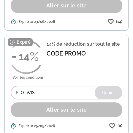
Aller sur le site
(14)
Détails :
Expiré le 23/06/2026
Eneba propose une promotion de 16%
sur l'ensemble des jeux et DLC, valable
sur PlayStation, Steam, Nintendo Switch
et Xbox. Utilisez le code SpringGames
14% de réduction sur tout le site
lors de votre com...
En savoir plus
CODE PROMO
14
Voir les conditions
Copier
Aller sur le site
(0)
Détails :
Expiré le 25/05/2026
Eneba propose une réduction de 14%
sur votre commande avec le code