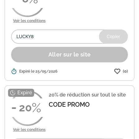
Voir les conditions
Copier
Aller sur le site
(0)
Détails :
Expiré le 25/05/2026
Profitez d'une réduction de 8% sur votre
achat chez Eneba, une plateforme
spécialisée dans les jeux vidéo, cartes-
cadeaux et produits numériques.
20% de réduction sur tout le site
Utilisez le code promo "...
En savoir plus
CODE PROMO
20
Voir les conditions