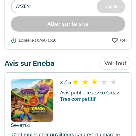
Copier
Aller sur le site
(0)
Détails :
Expiré le 25/05/2026
Profitez d'une offre exclusive sur Eneba,
la plateforme spécialisée dans les jeux
vidéo, cartes cadeaux et logiciels.
Utilisez le code promo "AYZEN" lors de
Avis sur Eneba
Voir tout
votre paiemen...
En savoir plus
3 / 5
Avis publié le 21/10/2022
Tres competitif
Seve761
C'est moins cher qu'ailleurs car c'est du marche