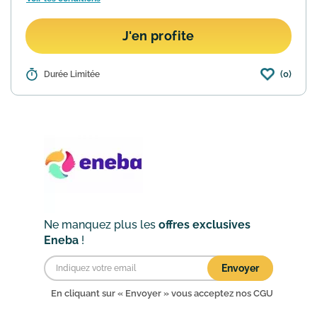
J'en profite
(0)
Détails :
Durée Limitée
Sur le site Eneba vous trouverez une
section "jeux à moins de 1€"
comprenant plusieurs centaines de
titres sur vos consoles préférés ! Une
section à consulter pour jouer ...
En
savoir plus
Ne manquez plus les
offres exclusives
Eneba
!
Envoyer
En cliquant sur « Envoyer » vous acceptez nos
CGU