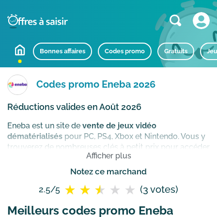
Bonnes affaires
Codes promo
Gratuits
Jeu
Codes promo Eneba 2026
Réductions valides en Août 2026
Eneba est un site de
vente de jeux vidéo
dématérialisés
pour PC, PS4, Xbox et Nintendo. Vous y
trouverez de nombreuses clés à petit prix pour accéder
Afficher plus
aux jeux du moment sur votre plateforme préférée. En
quelques clics seulement vous achetez les meilleurs
Notez ce marchand
jeux vidéo pas cher et en téléchargement immédiat !
(3 votes)
2.5/5
Comment utiliser un code promo Eneba ?
Meilleurs codes promo Eneba