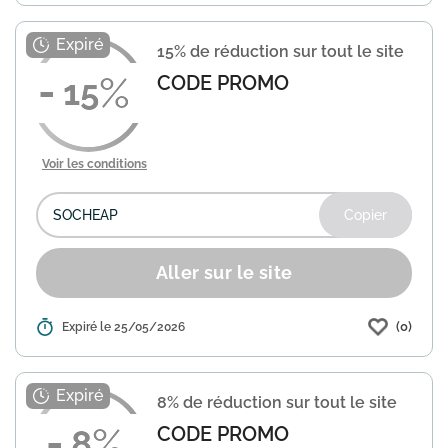
PLOTWIST. Utilisez ce code lors du
paiement pour bénéficier de l'offre. Les
15% de réduction sur tout le site
conditions spécifiques ne s...
En savoir
plus
CODE PROMO
15
Voir les conditions
Copier
Aller sur le site
(0)
Détails :
Expiré le 25/05/2026
Profitez d'une réduction de 15% sur
votre commande chez Eneba, une
plateforme spécialisée dans les jeux
vidéo, cartes cadeaux et produits
8% de réduction sur tout le site
numériques. Pour en bénéficier, ...
En
savoir plus
CODE PROMO
8