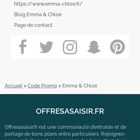
https://www.emma-chloe.fr/
Blog Emma & Chloé
Page de contact
Accueil
>
Code Promo
>
Emma & Chloé
OFFRESASAISIR.FR
Offresasaisir.fr est une communauté d’entraide et de
partage de bons plans entre particuliers. Rejoignez-