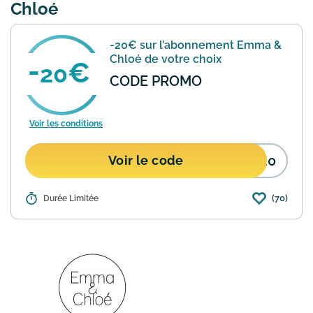
Chloé
-20€ sur l’abonnement Emma &
Chloé de votre choix
20
CODE PROMO
Voir les conditions
R20
Voir le code
(70)
Détails :
Durée Limitée
Avec ce code promo bénéficiez de -20€
sur l’abonnement Emma & Chloé de
votre choix. Date de fin de l'offre non
précisée.
En savoir plus