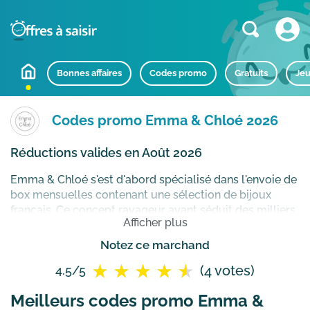
Bonnes affaires
Codes promo
Gratuits
Jeu
Codes promo Emma & Chloé 2026
Réductions valides en Août 2026
Emma & Chloé s'est d'abord spécialisé dans l'envoie de
box mensuelles contenant une sélection de bijoux
français. Ce concept ravageur ayant séduit des milliers
Afficher plus
de clientes dans l'Hexagone, l'entreprise a lancé son e
shop proposant les créations des meilleurs
Notez ce marchand
indépendants nationaux. Cette volonté, de mettre en
(4 votes)
4.5/5
avant les petits créateurs français en recherchant les
perles rares (collier, bague, boucle d’oreille, etc), porte
Meilleurs codes promo Emma &
le site depuis 2013 avec un succès toujours croissant.