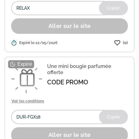
Copier
Aller sur le site
(0)
Détails :
Expiré le 22/05/2026
Profitez de cette offre spéciale chez
Durance pour recevoir un masque de
nuit en satin offert avec votre
commande. Utilisez le code promo
Une mini bougie parfumée
"RELAX" lors de votre achat pour...
En
offerte
savoir plus
CODE PROMO
Voir les conditions
Copier
Aller sur le site