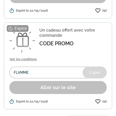
(0)
Détails :
Expiré le 22/05/2026
Profitez d'une offre spéciale chez
Durance, une marque française de
parfums et cosmétiques naturels, pour
recevoir une mini bougie parfumée en
Un cadeau offert avec votre
cadeau avec votre commande....
En
commande
savoir plus
CODE PROMO
Voir les conditions
Copier
Aller sur le site
(0)
Détails :
Expiré le 22/05/2026
Durance, spécialiste des parfums et
produits de bien-être, vous offre un
cadeau avec votre commande. Utilisez