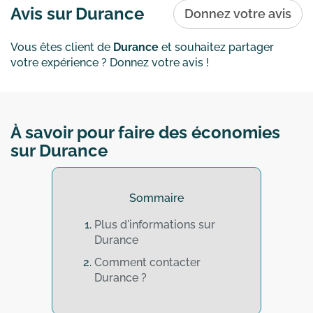
le code promo "FLAMME" lors de votre
Avis sur Durance
Donnez votre avis
achat pour bénéficier d...
En savoir plus
Vous êtes client de
Durance
et souhaitez partager
votre expérience ? Donnez votre avis !
À savoir pour faire des économies
sur Durance
Sommaire
Plus d'informations sur
Durance
Comment contacter
Durance ?