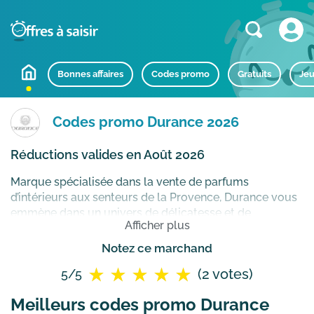
Bonnes affaires
Codes promo
Gratuits
Jeu
Codes promo Durance 2026
Réductions valides en Août 2026
Marque spécialisée dans la vente de parfums
d’intérieurs aux senteurs de la Provence, Durance vous
emmène dans un univers de délicatesse et de
Afficher plus
raffinement où l’Art de Vivre se mêle également au
Bien-être à travers une large collection de soins
Notez ce marchand
cosmétiques aux inspirations puisées dans les terres
(2 votes)
5/5
provençales.
Meilleurs codes promo Durance