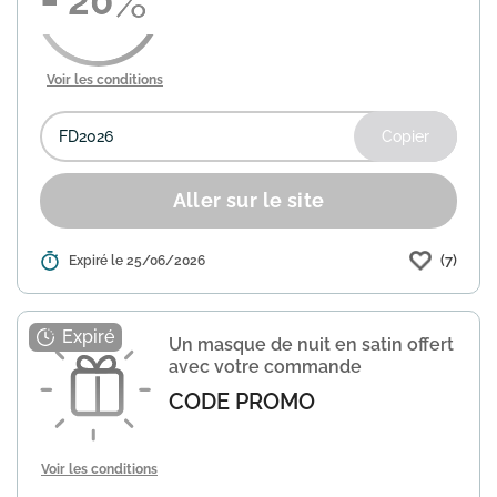
20
Voir les conditions
Copier
Aller sur le site
(7)
Détails :
Expiré le 25/06/2026
Durance, spécialiste des senteurs et de
l'art de vivre, vous offre 20% de
réduction sur l'ensemble de ses
produits. Utilisez le code promo
Un masque de nuit en satin offert
FD2026 lors de votre commande p...
En
avec votre commande
savoir plus
CODE PROMO
Voir les conditions