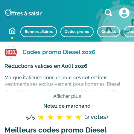
Bonnes affaires
Codes promo
Gratuits
Jeu
Codes promo Diesel 2026
Réductions valides en Août 2026
Marque italienne connue pour ces collections
vestimentaires exclusivement pour hommes, Diesel
accompagne la gente masculine dans leurs envies
Afficher plus
mode à travers des collections au style atypique et
design, signature de la marque. Si les jeans ont
Notez ce marchand
contribué grandement à la réputation de Diesel,
(2 votes)
5/5
découvrez sur la boutique en ligne les différentes
autres collections pour femmes et enfants tout aussi
Meilleurs codes promo Diesel
prisées.