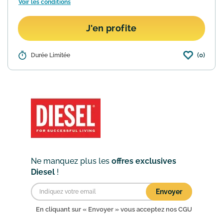
Voir les conditions
J'en profite
(0)
Détails :
Durée Limitée
Pour toute commande sur le site Diesel
, la livraison standard vous est offerte et
sans minimum d'achat . L'offre
s'appliquera automatiquement lors de
la validation...
En savoir plus
Ne manquez plus les
offres exclusives
Diesel
!
Envoyer
En cliquant sur « Envoyer » vous acceptez nos
CGU