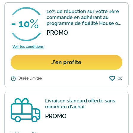
10% de réduction sur votre 1ère
commande en adhérant au
10
programme de fidélité House of
Diesel
PROMO
Voir les conditions
J'en profite
(0)
Détails :
Durée Limitée
Adhérez au programme de fidélité
House of Diesel gratuitement pour
profiter d'une remise immédiate de
-10% sur votre première commande et
Livraison standard offerte sans
de nombreux avantages toute l'an...
En
minimum d'achat
savoir plus
PROMO