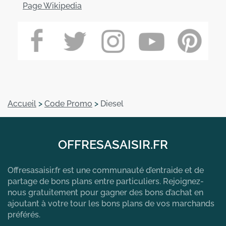
Page Wikipedia
Accueil
>
Code Promo
>
Diesel
OFFRESASAISIR.FR
Offresasaisir.fr est une communauté d’entraide et de
partage de bons plans entre particuliers. Rejoignez-
nous gratuitement pour gagner des bons d’achat en
ajoutant à votre tour les bons plans de vos marchands
préférés.