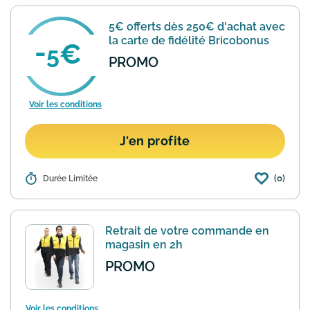
5€ offerts dès 250€ d'achat avec
la carte de fidélité Bricobonus
5
PROMO
Voir les conditions
J'en profite
(0)
Détails :
Durée Limitée
En adhérant à la carte de fidélité
BricoBonus vous gagnerez 1 point de
fidélité pour chaque euro dépensé. Dès
250 points (soit 250€) vous recevrez un
Retrait de votre commande en
bon d'achat de 5€.
En savoir plus
magasin en 2h
PROMO
Voir les conditions