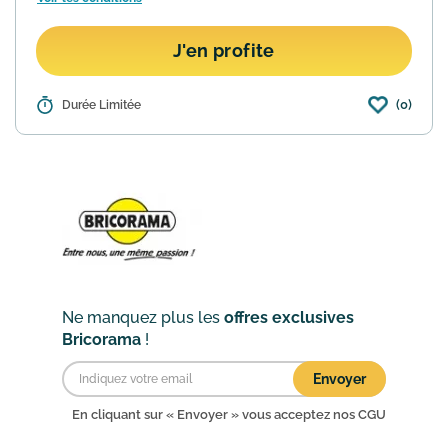
J'en profite
(0)
Détails :
Durée Limitée
Commandez vos articles sur le site
bricorama.fr et retirez-les gratuitement
dans le magasin Bricorama de votre
choix seulement 2h après votre
commande. Un SMS vous prévie...
En
savoir plus
Ne manquez plus les
offres exclusives
Bricorama
!
Envoyer
En cliquant sur « Envoyer » vous acceptez nos
CGU