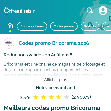
Bonnes affaires
Codes promo
Gratuits
Jeu
Codes promo Bricorama 2026
Réductions valides en Août 2026
Bricorama est une chaîne de magasins de bricolage et
de jardinage appartenant au groupement Les
Mousquetaires depuis janvier 2018. Vous y trouverez
Afficher plus
tous les articles et outils nécessaires pour entretenir
votre maison ou votre jardin. Le site vous propose des
Notez ce marchand
milliers de références et des prix attractifs sur les plus
(2 votes)
3.5/5
grandes marques de bricolage.
Comment utiliser un
code promotionnel Bricorama ?
Meilleurs codes promo Bricorama