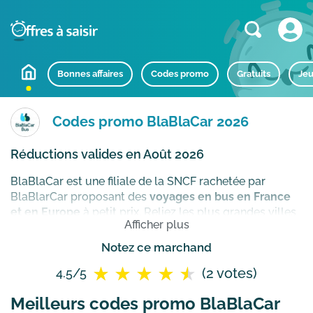
Bonnes affaires
Codes promo
Gratuits
Jeu
Codes promo BlaBlaCar 2026
Réductions valides en Août 2026
BlaBlaCar est une filiale de la SNCF rachetée par
BlaBlarCar proposant des
voyages en bus en France
et en Europe
à petit prix. Reliez les plus grandes villes
Afficher plus
de France et d'Europe telles que Londres, Amsterdam,
Barcelone, Milan, Bruxelles… à des tarifs défiants toute
Notez ce marchand
concurrence ! Si vous aimez prendre la route pour
(2 votes)
4.5/5
voyager, choisissez Ouibus pour le confort, l’ambiance
à bord, la modernité des équipements mais aussi et
Meilleurs codes promo BlaBlaCar
surtout pour le rapport qualité/prix.