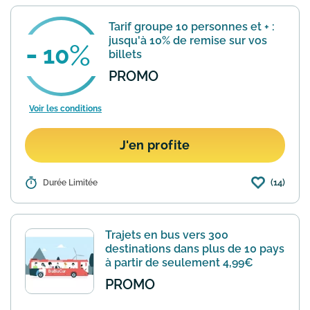
Tarif groupe 10 personnes et + :
jusqu'à 10% de remise sur vos
10
billets
PROMO
Voir les conditions
J'en profite
(14)
Détails :
Durée Limitée
Offre soumise à conditions, sous
réserve des places disponibles. Pour les
groupes de 10 à 30 personnes, la
réduction maximale possible est de 10
Trajets en bus vers 300
% pour chaque passager de...
En savoir
destinations dans plus de 10 pays
plus
à partir de seulement 4,99€
PROMO