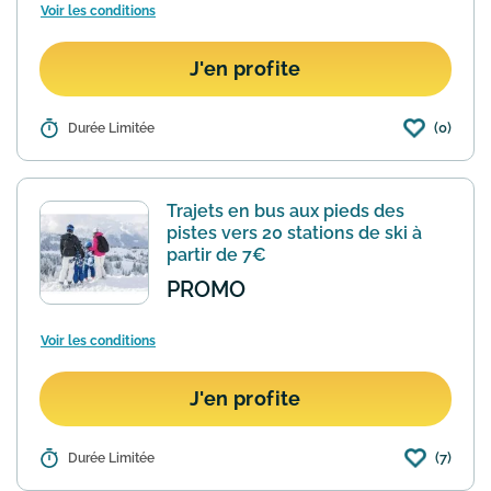
Voir les conditions
J'en profite
(0)
Détails :
Durée Limitée
Si vous cherchez à vous partir en
voyage à petit prix, BlaBlaCar propose
des trajets en bus vers 300 destinations
dans plus de 10 pays à partir de
Trajets en bus aux pieds des
seulement 4,99€ par bil...
En savoir plus
pistes vers 20 stations de ski à
partir de 7€
PROMO
Voir les conditions
J'en profite
(7)
Détails :
Durée Limitée
Bon plan pour partir au ski à petit prix !
OUIBUS vous donne accès à pas moins