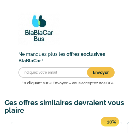
de 20 stations de ski avec des trajets à
partir de 7€ seulement. En détails :
Chamrousse ...
En savoir plus
Ne manquez plus les
offres exclusives
BlaBlaCar
!
Envoyer
En cliquant sur « Envoyer » vous acceptez nos
CGU
Ces offres similaires devraient vous
plaire
- 10%