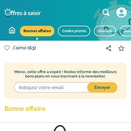
Bons plans populaires
Bonnes affaires
Codes promo
Gratuits
Jeu
J'aime
(63)
Mince, cette offre a expiré !
Restez informé des meilleurs
bons plans en vous inscrivant à la newsletter.
Bonne affaire