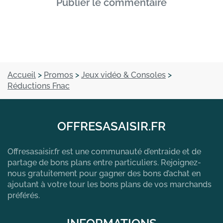
Publier le commentaire
Accueil
>
Promos
>
Jeux vidéo & Consoles
>
Réductions Fnac
OFFRESASAISIR.FR
Offresasaisir.fr est une communauté d’entraide et de
partage de bons plans entre particuliers. Rejoignez-
nous gratuitement pour gagner des bons d’achat en
ajoutant à votre tour les bons plans de vos marchands
préférés.