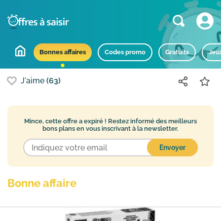
Bons plans populaires
Bonnes affaires
Codes promo
Gratuits
Jeu
J'aime
(63)
Mince, cette offre a expiré !
Restez informé des meilleurs
bons plans en vous inscrivant à la newsletter.
Bonne affaire